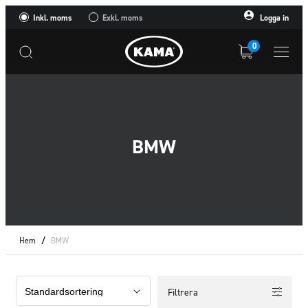
Inkl. moms
Exkl. moms
Logga in
0
BMW
Hem
/
BMW
Filtrera