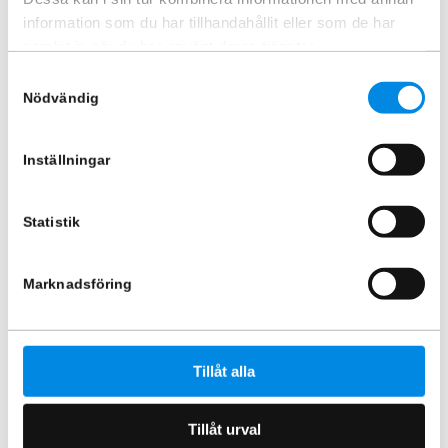
New Holland
Nissan
Opel
Peugeot
information som du har tillhandahållit eller som de har
samlat in när du har använt deras tjänster.
Renault
Scania
Toyota
Valtra
Samtyckesval
Volkswagen
Volvo
Nödvändig
Inställningar
Statistik
Marknadsföring
Tillåt alla
Tillåt urval