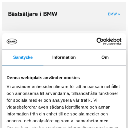
Bästsäljare i BMW
BMW »
BMW
Styling och tillbehör för BMW från Kamaprodukter AB
Samtycke
Information
Om
Fler bilmärken
Denna webbplats använder cookies
Chevrolet
Citroën
Dacia
DAF
Dodge
Vi använder enhetsidentifierare för att anpassa innehållet
Fendt
Fiat
Ford
HITACHI
Hyundai
och annonserna till användarna, tillhandahålla funktioner
för sociala medier och analysera vår trafik. Vi
Isuzu
Iveco
JCB
John Deere
KIA
vidarebefordrar även sådana identifierare och annan
information från din enhet till de sociala medier och
MAN
Maxus
Mercedes-Benz
Mitsubishi
annons- och analysföretag som vi samarbetar med.
Dessa kan i sin tur kombinera informationen med annan