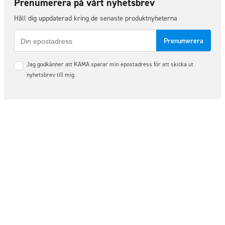
Prenumerera på vårt nyhetsbrev
Håll dig uppdaterad kring de senaste produktnyheterna
E-
post
Samtycke
Jag godkänner att KAMA sparar min epostadress för att skicka ut
*
nyhetsbrev till mig
Följ oss på sociala medier
Order & Support