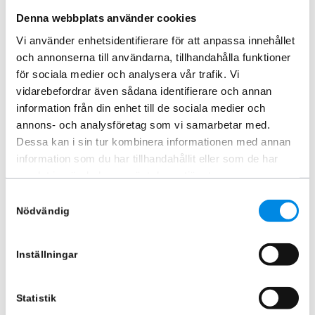
0480 - 31 40 83
andreas@kama.nu
Denna webbplats använder cookies
anton@kama.nu
Vi använder enhetsidentifierare för att anpassa innehållet
och annonserna till användarna, tillhandahålla funktioner
för sociala medier och analysera vår trafik. Vi
vidarebefordrar även sådana identifierare och annan
information från din enhet till de sociala medier och
annons- och analysföretag som vi samarbetar med.
Dessa kan i sin tur kombinera informationen med annan
information som du har tillhandahållit eller som de har
samlat in när du har använt deras tjänster.
Samtyckesval
Nödvändig
Inställningar
Statistik