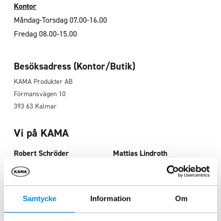
Kontor
Måndag-Torsdag 07.00-16.00
Fredag 08.00-15.00
Besöksadress (Kontor/Butik)
KAMA Produkter AB
Förmansvägen 10
393 63 Kalmar
Vi på KAMA
Robert Schröder
Mattias Lindroth
Operativt ansvarig/Säljare
Säljare
0480 - 31 40 87
0705 59 36 27
robert@kama.nu
mattias@kama.nu
Samtycke
Information
Om
Anton Schröder
Andreas Gadd
Order/Sälj
Lager