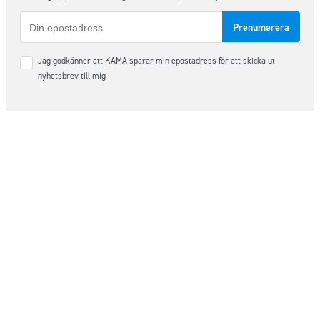
E-
post
Samtycke
Jag godkänner att KAMA sparar min epostadress för att skicka ut
*
nyhetsbrev till mig
Följ oss på sociala medier
Order & Support
order@kama.nu
+46 (0)480 – 49 10 14