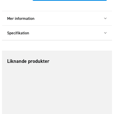
LED
TGE/
Crafter
Mer information
17+
mängd
Specifikation
Liknande produkter