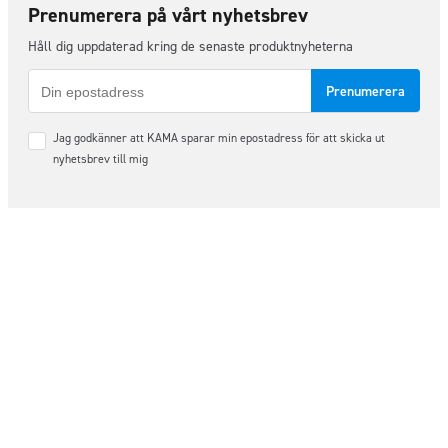
Prenumerera på vårt nyhetsbrev
Håll dig uppdaterad kring de senaste produktnyheterna
E-
post
Samtycke
Jag godkänner att KAMA sparar min epostadress för att skicka ut
*
nyhetsbrev till mig
Följ oss på sociala medier
Order & Support