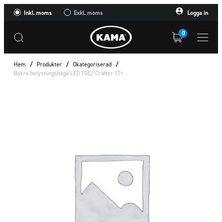
Inkl. moms
Exkl. moms
Logga in
0
Hem
/
Produkter
/
Okategoriserad
/
Bakre belysningsbåge LED TGE/ Crafter 17+