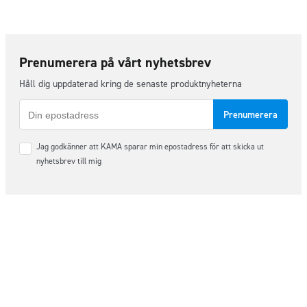
Prenumerera på vårt nyhetsbrev
Håll dig uppdaterad kring de senaste produktnyheterna
E-
post
Samtycke
Jag godkänner att KAMA sparar min epostadress för att skicka ut
*
nyhetsbrev till mig
Följ oss på sociala medier