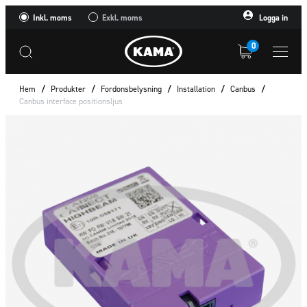
Inkl. moms
Exkl. moms
Logga in
0
Hem
/
Produkter
/
Fordonsbelysning
/
Installation
/
Canbus
/
Canbus interface positionsljus