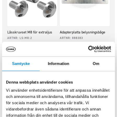
Låsskruvset M8 för extraljus
Adapterplatta belysningsbåge
ARTNR:
LS-M8-2
ARTNR:
888383
252,50
kr
502,50
kr
Inkl. moms
Inkl. moms
Lägg i varukorg
Lägg i varukorg
Samtycke
Information
Om
Denna webbplats använder cookies
Vi använder enhetsidentifierare för att anpassa innehållet
och annonserna till användarna, tillhandahålla funktioner
för sociala medier och analysera vår trafik. Vi
vidarebefordrar även sådana identifierare och annan
information från din enhet till de sociala medier och