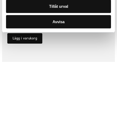
Extraljusfäste för Viklight Ymer
Tillåt urval
20 tum
ARTNR:
706008
Avvisa
458,75
kr
Inkl. moms
Lägg i varukorg