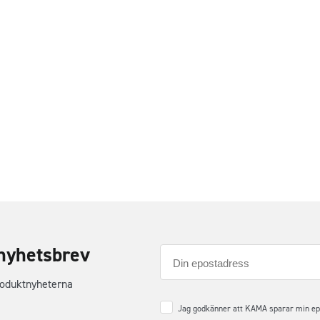
nyhetsbrev
E-
post
roduktnyheterna
Samtycke
*
Jag godkänner att KAMA sparar min epos