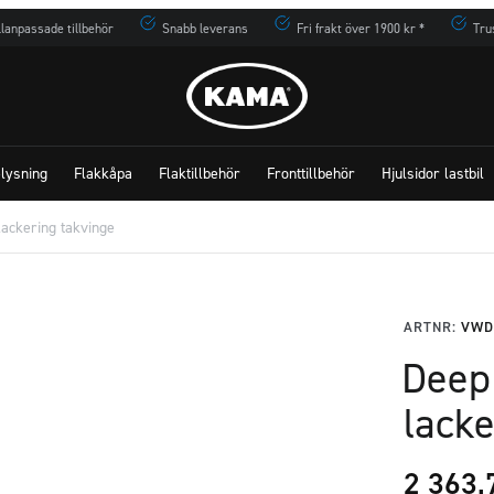
lanpassade tillbehör
Snabb leverans
Fri frakt över 1900 kr *
Tru
lysning
Flakkåpa
Flaktillbehör
Fronttillbehör
Hjulsidor lastbil
lackering takvinge
ARTNR:
VWD
Deep
lack
2 363