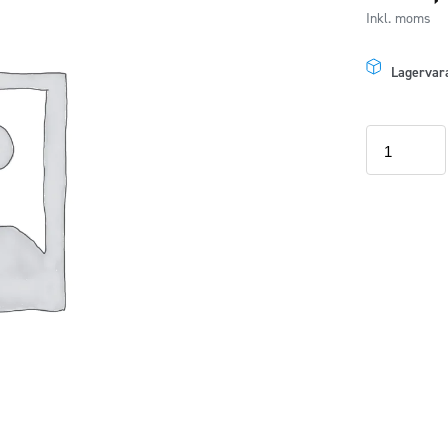
Inkl. moms
Lagervar
Deep
Black
färgkod
2T2T
-
lackering
takvinge
mängd