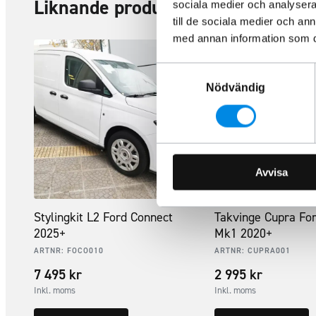
Liknande produkter
sociala medier och analysera 
till de sociala medier och a
med annan information som du 
Samtyckesval
Nödvändig
Avvisa
Stylingkit L2 Ford Connect
Takvinge Cupra Fo
2025+
Mk1 2020+
ARTNR:
FOCO010
ARTNR:
CUPRA001
7 495
kr
2 995
kr
Inkl. moms
Inkl. moms