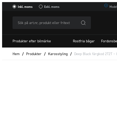
Inkl. moms
Exkl. moms
Model
Sök
på
art.nr,
Produkter efter bilmärke
Rostfria bågar
Fordonsbe
produkt
eller
Hem
/
Produkter
/
Karosstyling
/
Deep Black färgkod 2T2T – 
fritextSök
efter: