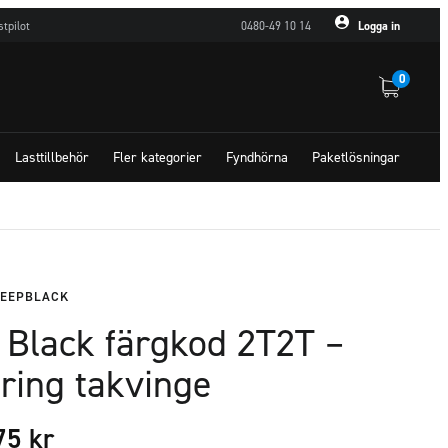
stpilot
0480-49 10 14
Logga in
0
Lasttillbehör
Fler kategorier
Fyndhörna
Paketlösningar
EEPBLACK
 Black färgkod 2T2T –
ering takvinge
,75
kr