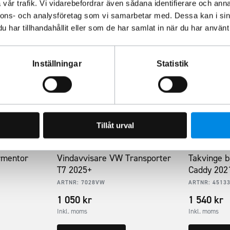
vår trafik. Vi vidarebefordrar även sådana identifierare och anna
nnons- och analysföretag som vi samarbetar med. Dessa kan i sin
har tillhandahållit eller som de har samlat in när du har använt 
Inställningar
Statistik
Tillåt urval
rmentor
Vindavvisare VW Transporter
Takvinge 
T7 2025+
Caddy 202
ARTNR:
7028VW
ARTNR:
4513
1 050
kr
1 540
kr
Inkl. moms
Inkl. moms