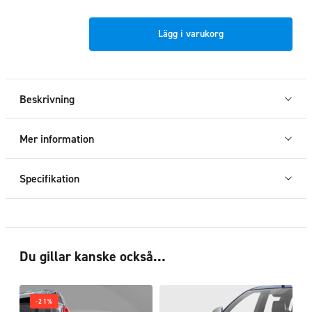
Dekorram
Lägg i varukorg
baklyktor
LED
Mitsubishi
L200
Beskrivning
2019+
mängd
Mer information
Specifikation
Du gillar kanske också…
-21%