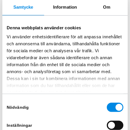
Samtycke
Information
Om
Strålkastarram framlyktor
Extraljusbåge Smallbar L200
Denna webbplats använder cookies
Mitsubishi L200 2019+
2020+
Vi använder enhetsidentifierare för att anpassa innehållet
ARTNR:
402230701
ARTNR:
821045
och annonserna till användarna, tillhandahålla funktioner
1 231,25
kr
620
kr
3 600
kr
för sociala medier och analysera vår trafik. Vi
Inkl. moms
Inkl. moms
vidarebefordrar även sådana identifierare och annan
Lägg i varukorg
Lägg i varukorg
information från din enhet till de sociala medier och
annons- och analysföretag som vi samarbetar med.
Dessa kan i sin tur kombinera informationen med annan
information som du har tillhandahållit eller som de har
Liknande produkter
samlat in när du har använt deras tjänster.
Samtyckesval
Nödvändig
-52%
-21%
Inställningar