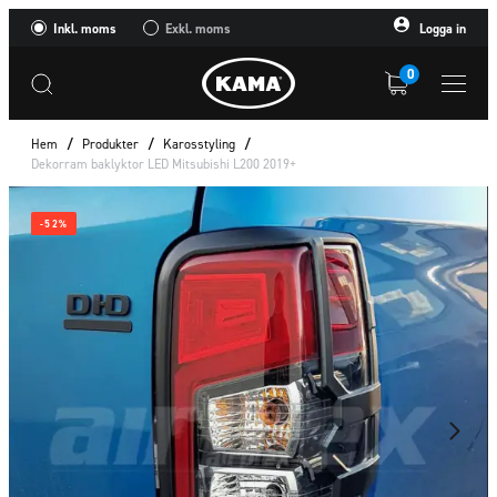
Inkl. moms
Exkl. moms
Logga in
0
Hem
/
Produkter
/
Karosstyling
/
Dekorram baklyktor LED Mitsubishi L200 2019+
-52%