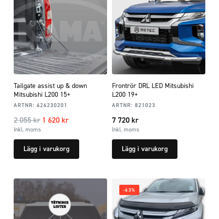
Tailgate assist up & down
Frontrör DRL LED Mitsubishi
Mitsubishi L200 15+
L200 19+
ARTNR:
426230201
ARTNR:
821023
2 055
kr
1 620
kr
7 720
kr
Inkl. moms
Inkl. moms
Lägg i varukorg
Lägg i varukorg
-63%