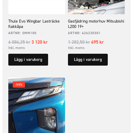
Thule Evo Wingbar Lasträcke
Gasfjädring motorhuv Mitsubishi
flakkåpa
L200 19+
ARTNR:
SMM100
ARTNR:
426230301
6 086,25
kr
3 120
kr
1 282,50
kr
495
kr
Inkl. moms
Inkl. moms
Lägg i varukorg
Lägg i varukorg
-50%