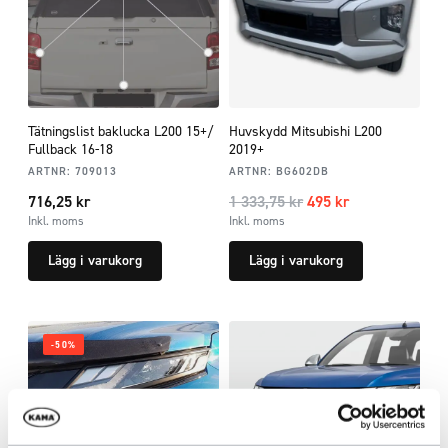
Tätningslist baklucka L200 15+/
Huvskydd Mitsubishi L200
Fullback 16-18
2019+
ARTNR:
709013
ARTNR:
BG602DB
716,25
kr
1 333,75
kr
495
kr
Inkl. moms
Inkl. moms
Lägg i varukorg
Lägg i varukorg
-50%