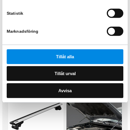
Statistik
Marknadsföring
Dekorram baklyktor LED
Tailgate assist up & down
Mitsubishi L200 2019+
Mitsubishi L200 15+
ARTNR:
402233702
ARTNR:
426230201
1 153,75
kr
557,50
kr
2 055
kr
1 620
kr
Tillåt alla
Inkl. moms
Inkl. moms
Lägg i varukorg
Lägg i varukorg
Tillåt urval
Avvisa
-49%
-61%