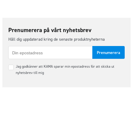
Prenumerera på vårt nyhetsbrev
Håll dig uppdaterad kring de senaste produktnyheterna
E-
post
Samtycke
Jag godkänner att KAMA sparar min epostadress för att skicka ut
*
nyhetsbrev till mig
Följ oss på sociala medier