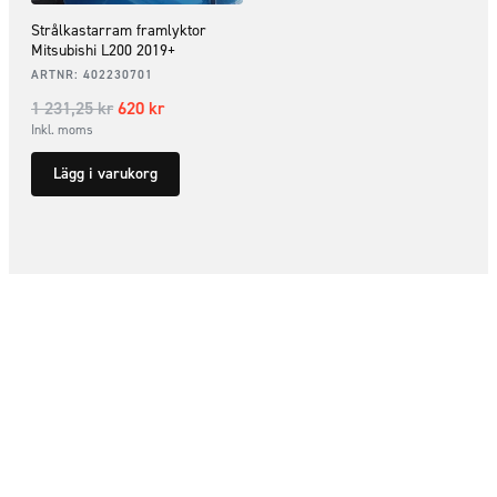
Strålkastarram framlyktor
Mitsubishi L200 2019+
ARTNR:
402230701
1 231,25
kr
620
kr
Inkl. moms
Lägg i varukorg