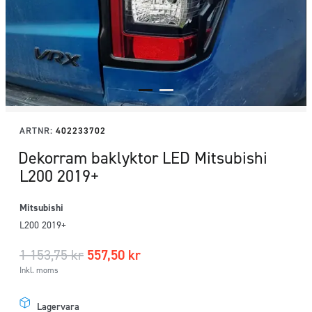
ARTNR:
402233702
Dekorram baklyktor LED Mitsubishi
L200 2019+
Mitsubishi
L200 2019+
1 153,75
kr
557,50
kr
Inkl. moms
Lagervara