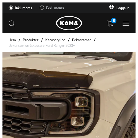
Inkl. moms
Exkl. moms
Logga in
0
Hem
/
Produkter
/
Karosstyling
/
Dekorramar
/
Dekorram strålkastare Ford Ranger 2023+