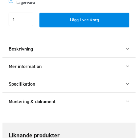
Lagervara
Dekorram
Lägg i varukorg
strålkastare
Ford
Ranger
2023+
Beskrivning
mängd
Mer information
Specifikation
Montering & dokument
Liknande produkter