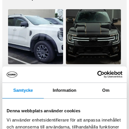
Skärmbreddare Ford Ranger
Night Hawk Grill Ranger 2023+
Wildtrak 2023+
ARTNR:
FORA051
ARTNR:
FORA027
8 245
kr
Samtycke
Information
Om
6 870
kr
Inkl. moms
Inkl. moms
Lägg i varukorg
Lägg i varukorg
Denna webbplats använder cookies
Vi använder enhetsidentifierare för att anpassa innehållet
och annonserna till användarna, tillhandahålla funktioner