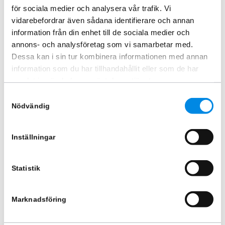
för sociala medier och analysera vår trafik. Vi
vidarebefordrar även sådana identifierare och annan
information från din enhet till de sociala medier och
annons- och analysföretag som vi samarbetar med.
Dessa kan i sin tur kombinera informationen med annan
information som du har tillhandahållit eller som de har
samlat in när du har använt deras tjänster.
Samtyckesval
Raptorgrill till Ford Ranger
Dekorram bakljus Ford Ranger
Nödvändig
2023+
2023+
ARTNR:
FORA050
ARTNR:
40214622
3 745
kr
1 495
kr
Inställningar
Inkl. moms
Inkl. moms
Lägg i varukorg
Lägg i varukorg
Statistik
Marknadsföring