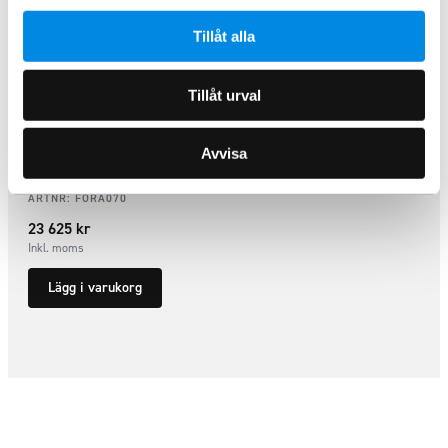
Tillåt alla
Tillåt urval
Avvisa
Takramper Integrerade Ranger
2023+
ARTNR:
FORA070
23 625
kr
Inkl. moms
Lägg i varukorg