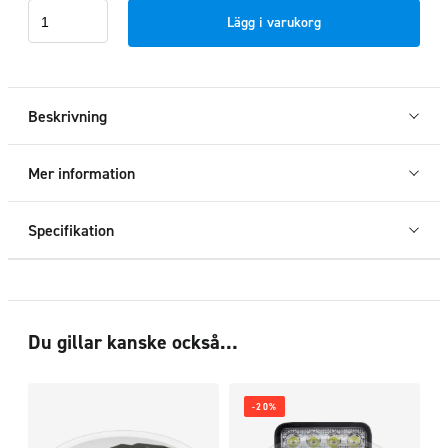
Deutsch
Lägg i varukorg
DT
kontakt
male
2-
Beskrivning
pol
mängd
Mer information
Specifikation
Du gillar kanske också…
-20%