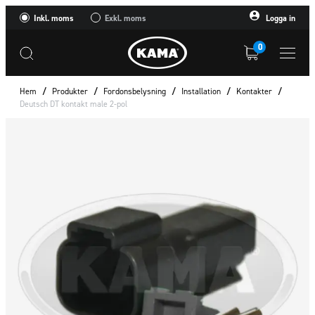
Inkl. moms
Exkl. moms
Logga in
0
Hem
/
Produkter
/
Fordonsbelysning
/
Installation
/
Kontakter
/
Deutsch DT kontakt male 2-pol