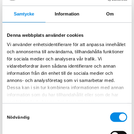
Samtycke
Information
Om
Lambolight Arbetsbelysning
Extraljuskablage Ramp 40A relä
Denna webbplats använder cookies
27W
DT kontakt
ARTNR:
LL27
ARTNR:
RLDT1
Vi använder enhetsidentifierare för att anpassa innehållet
och annonserna till användarna, tillhandahålla funktioner
381,25
kr
135
kr
360
kr
Inkl. moms
Inkl. moms
för sociala medier och analysera vår trafik. Vi
vidarebefordrar även sådana identifierare och annan
Lägg i varukorg
Lägg i varukorg
information från din enhet till de sociala medier och
annons- och analysföretag som vi samarbetar med.
Dessa kan i sin tur kombinera informationen med annan
information som du har tillhandahållit eller som de har
samlat in när du har använt deras tjänster.
Samtyckesval
Nödvändig