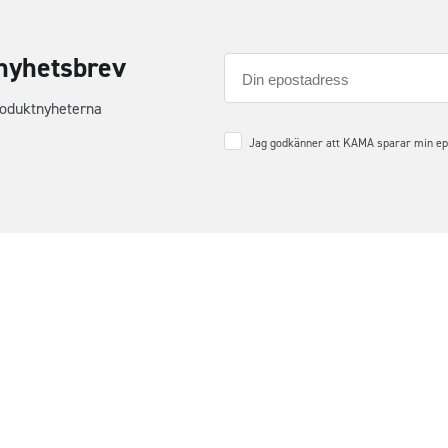
nyhetsbrev
E-
post
roduktnyheterna
Samtycke
*
Jag godkänner att KAMA sparar min epos
ss
Kundservice
n 10
Mina ordrar