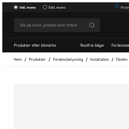
Inkl. moms
Exkl. moms
Model
Sök
på
art.nr,
Produkter efter bilmärke
Rostfria bågar
Fordonsbe
produkt
eller
Hem
/
Produkter
/
Fordonsbelysning
/
Installation
/
Fästen
fritextSök
efter: