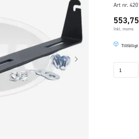
Art nr. 42
553,7
Inkl. moms
Tillfällig
Fäste
U
vagga
för
E
Serie
20"
mängd