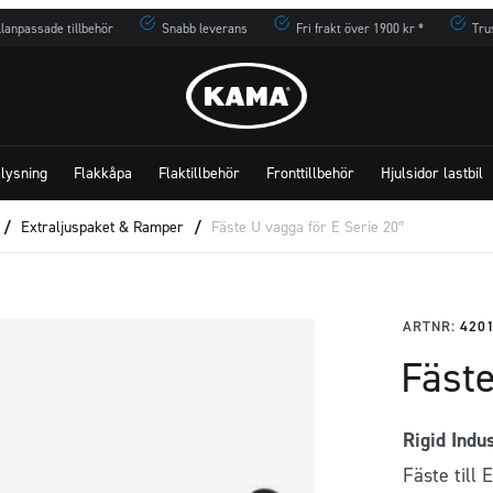
lanpassade tillbehör
Snabb leverans
Fri frakt över 1900 kr *
Tru
lysning
Flakkåpa
Flaktillbehör
Fronttillbehör
Hjulsidor lastbil
/
Extraljuspaket & Ramper
/
Fäste U vagga för E Serie 20″
ARTNR:
420
Fäste
Rigid Indu
Fäste till 