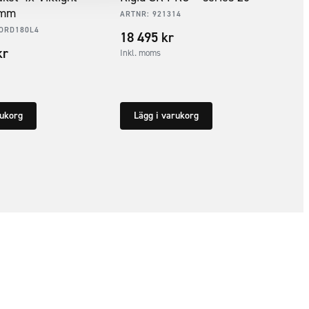
0mm
ARTNR:
921314
ORD180L4
18 495
kr
kr
Inkl. moms
rukorg
Lägg i varukorg