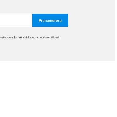
tadress för att skicka ut nyhetsbrev till mig
Följ oss på sociala medier
Om KAMA
Kontakta oss