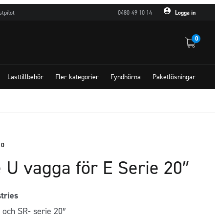
stpilot
0480-49 10 14
Logga in
0
Lasttillbehör
Fler kategorier
Fyndhörna
Paketlösningar
10
 U vagga för E Serie 20″
stries
E och SR- serie 20″