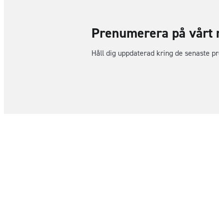
Prenumerera på vårt 
Håll dig uppdaterad kring de senaste p
Order & Support
Besöksadre
order@kama.nu
Förmansväge