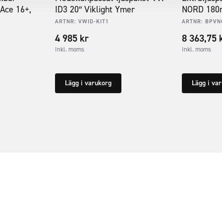
Ace 16+,
ID3 20″ Viklight Ymer
NORD 18
ARTNR:
VWID-KIT1
ARTNR:
BPVN
4 985
kr
8 363,75
Inkl. moms
Inkl. moms
Lägg i varukorg
Lägg i va