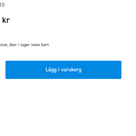
010
5
kr
t slut, åter i lager inom kort
Lägg i varukorg