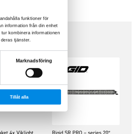
andahålla funktioner för
n information från din enhet
 tur kombinera informationen
deras tjänster.
Marknadsföring
Tillåt alla
aket 4x Viklight
Rigid SR PRO – series 20″