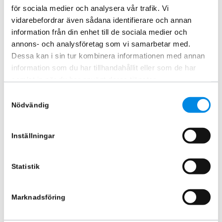
för sociala medier och analysera vår trafik. Vi
vidarebefordrar även sådana identifierare och annan
information från din enhet till de sociala medier och
annons- och analysföretag som vi samarbetar med.
Dessa kan i sin tur kombinera informationen med annan
Bakre fotsteg höger eller
information som du har tillhandahållit eller som de har
vänster sida
samlat in när du har använt deras tjänster.
ARTNR:
888422
Samtyckesval
1 560
kr
Nödvändig
Inkl. moms
Lägg i varukorg
Inställningar
Statistik
Liknande produkter
Marknadsföring
-27%
-27%