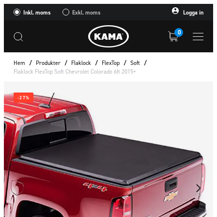
Inkl. moms
Exkl. moms
Logga in
0
Hem
/
Produkter
/
Flaklock
/
FlexTop
/
Soft
/
Flaklock FlexTop Soft Chevrolet Colorado 6ft 2015+
-27%