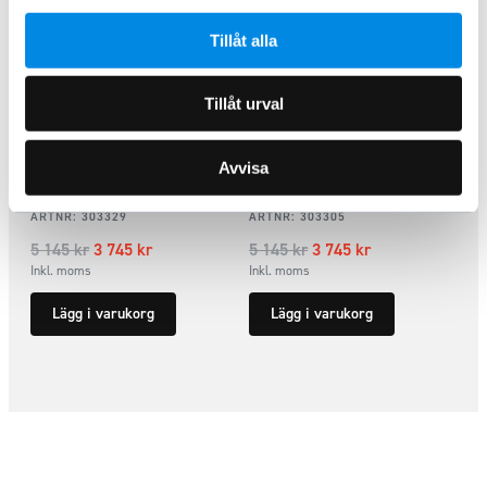
Tillåt alla
Tillåt urval
Avvisa
Flaklock FlexTop Soft Chevrolet
Flaklock FlexTop Soft Chevrolet
Colorado 6ft 2015+
Colorado 5ft 2015+
ARTNR:
303329
ARTNR:
303305
5 145
kr
3 745
kr
5 145
kr
3 745
kr
Inkl. moms
Inkl. moms
Lägg i varukorg
Lägg i varukorg