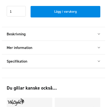
Flaklock
Lägg i varukorg
FlexTop
Soft
Chevrolet
Colorado
Beskrivning
6ft
2015+
Mer information
mängd
Specifikation
Du gillar kanske också…