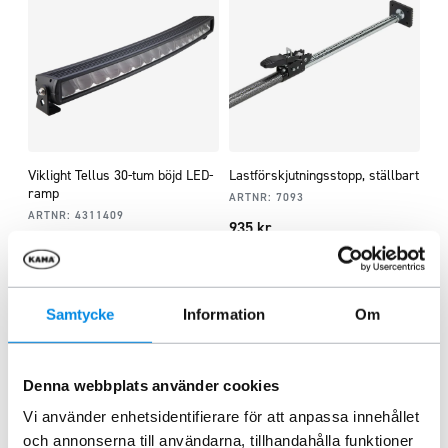
Viklight Tellus 30-tum böjd LED-
Lastförskjutningsstopp, ställbart
ramp
ARTNR:
7093
ARTNR:
4311409
935
kr
5 505
kr
Inkl. moms
Inkl. moms
Lägg i varukorg
Lägg i varukorg
Samtycke
Information
Om
Denna webbplats använder cookies
Vi använder enhetsidentifierare för att anpassa innehållet
och annonserna till användarna, tillhandahålla funktioner