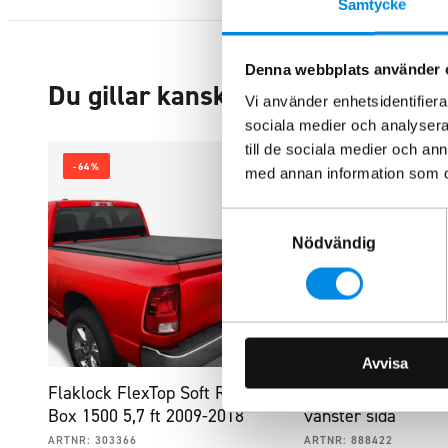
Samtycke
Denna webbplats använder 
Du gillar kanske också…
Vi använder enhetsidentifierar
sociala medier och analysera 
till de sociala medier och a
-64%
med annan information som du 
Samtyckesval
Nödvändig
Avvisa
Flaklock FlexTop Soft RAM
Bakre fotsteg höger
Box 1500 5,7 ft 2009-2018
vänster sida
ARTNR:
303366
ARTNR:
888422