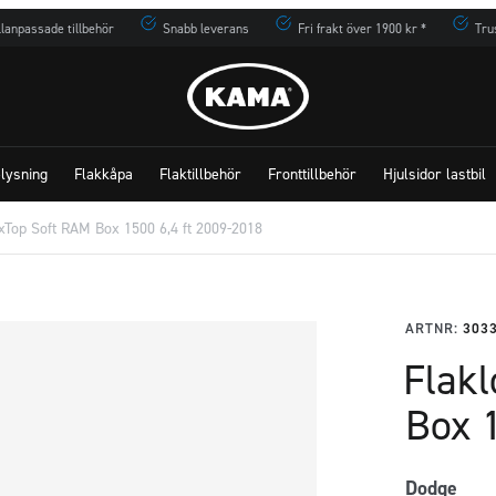
lanpassade tillbehör
Snabb leverans
Fri frakt över 1900 kr *
Tru
lysning
Flakkåpa
Flaktillbehör
Fronttillbehör
Hjulsidor lastbil
xTop Soft RAM Box 1500 6,4 ft 2009-2018
ARTNR:
303
Flak
Box 
Dodge