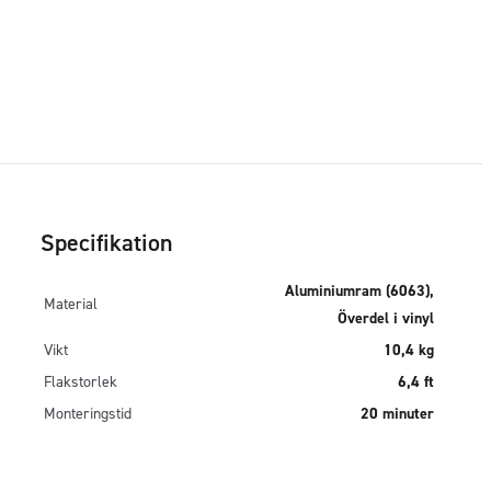
Specifikation
Aluminiumram (6063),
Material
Överdel i vinyl
Vikt
10,4 kg
Flakstorlek
6,4 ft
Monteringstid
20 minuter