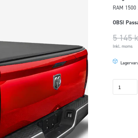
RAM 1500 
OBS! Pass
5 145
Inkl. moms
Lagervar
Flaklock
FlexTop
Soft
RAM
Box
1500
6,4