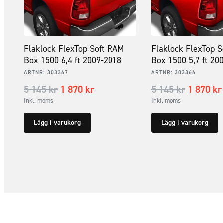
Flaklock FlexTop Soft RAM
Flaklock FlexTop 
Box 1500 6,4 ft 2009-2018
Box 1500 5,7 ft 20
ARTNR:
303367
ARTNR:
303366
5 145
kr
1 870
kr
5 145
kr
1 870
kr
Inkl. moms
Inkl. moms
Lägg i varukorg
Lägg i varukorg