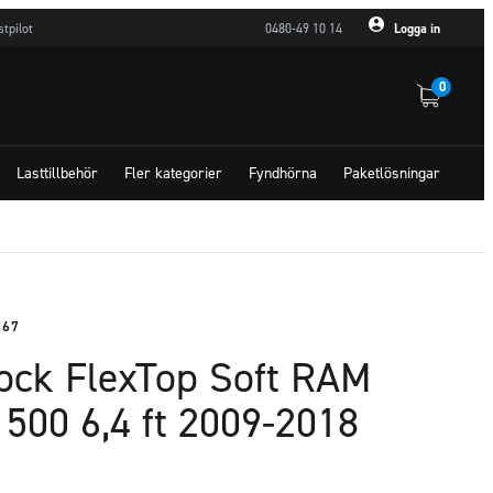
stpilot
0480-49 10 14
Logga in
0
Lasttillbehör
Fler kategorier
Fyndhörna
Paketlösningar
367
lock FlexTop Soft RAM
1500 6,4 ft 2009-2018