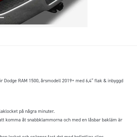
ft
2009-
2018
mängd
 för Dodge RAM 1500, årsmodell 2019+ med 6,4″ flak & inbyggd
aklocket på några minuter.
r att komma åt snabbklammorna och med en låsbar bakläm är
hop locket och spänner fast det med befintliga clips.