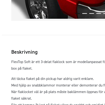
Beskrivning
FlexTop Soft är ett 3-delat flaklock som är modellanpassat
box på flaket.
Att täcka flaket på din pickup har aldrig varit enklare.
Med hjälp av snabbklammor monterar eller demonterar du fl
När flaklocket väl är på plats måste baklämmen öppnas fö
flaket säkrat.
För att komma åt last på flaket viker du snabbt och smidigt i