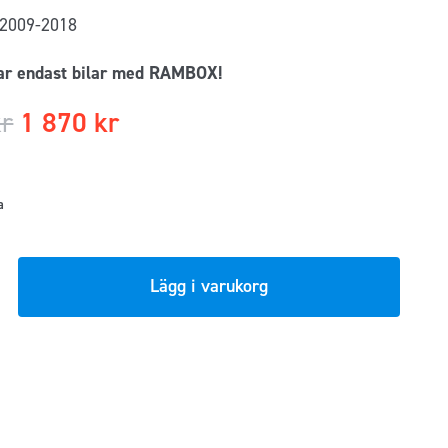
2009-2018
ar endast bilar med RAMBOX!
kr
1 870
kr
a
Lägg i varukorg