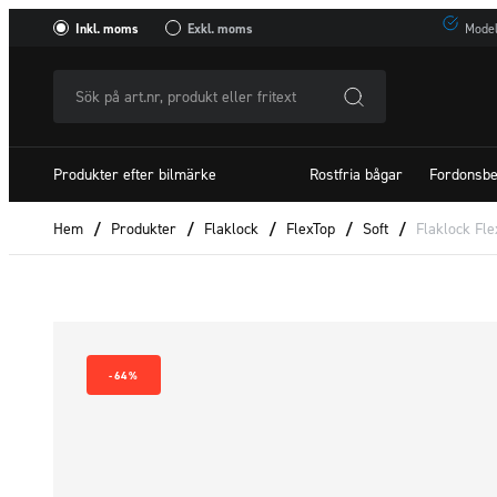
Inkl. moms
Exkl. moms
Model
Sök
på
art.nr,
Produkter efter bilmärke
Rostfria bågar
Fordonsbe
produkt
eller
Hem
/
Produkter
/
Flaklock
/
FlexTop
/
Soft
/
Flaklock Fle
fritextSök
efter:
-64%