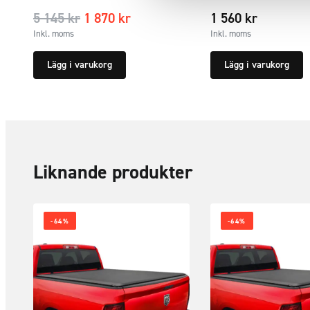
5 145
kr
1 870
kr
1 560
kr
Inkl. moms
Inkl. moms
Lägg i varukorg
Lägg i varukorg
Liknande produkter
-64%
-64%