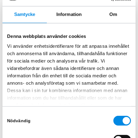
Samtycke
Information
Om
Denna webbplats använder cookies
Vi använder enhetsidentifierare för att anpassa innehållet
Frontbåge EU Svart Renault
Frontbåge Svart Nordic Renault
och annonserna till användarna, tillhandahålla funktioner
Master 2025+
Master 2025+
för sociala medier och analysera vår trafik. Vi
ARTNR:
828600S
ARTNR:
828606S
vidarebefordrar även sådana identifierare och annan
7 495
kr
8 370
kr
information från din enhet till de sociala medier och
Inkl. moms
Inkl. moms
annons- och analysföretag som vi samarbetar med.
Lägg i varukorg
Lägg i varukorg
Dessa kan i sin tur kombinera informationen med annan
information som du har tillhandahållit eller som de har
samlat in när du har använt deras tjänster.
Samtyckesval
Nödvändig