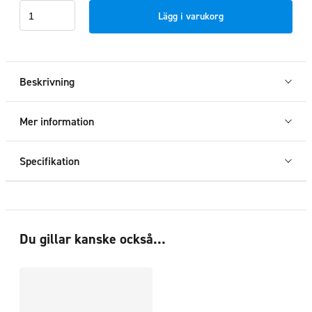
Frontbåge
Lägg i varukorg
EU
Svart
Renault
Master
Beskrivning
2025+
mängd
Mer information
Specifikation
Du gillar kanske också…