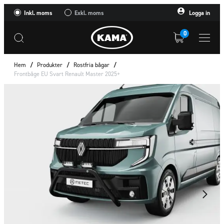
Inkl. moms
Exkl. moms
Logga in
0
Hem
/
Produkter
/
Rostfria bågar
/
Frontbåge EU Svart Renault Master 2025+