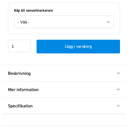
Köp till sensorblockerare
Frontbåge
Lägg i varukorg
EU
VW
Caddy
2021+
Beskrivning
mängd
Mer information
Specifikation