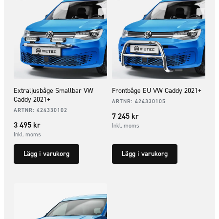
Extraljusbåge Smallbar VW
Frontbåge EU VW Caddy 2021+
Caddy 2021+
ARTNR:
424330105
ARTNR:
424330102
7 245
kr
3 495
kr
Inkl. moms
Inkl. moms
Lägg i varukorg
Lägg i varukorg