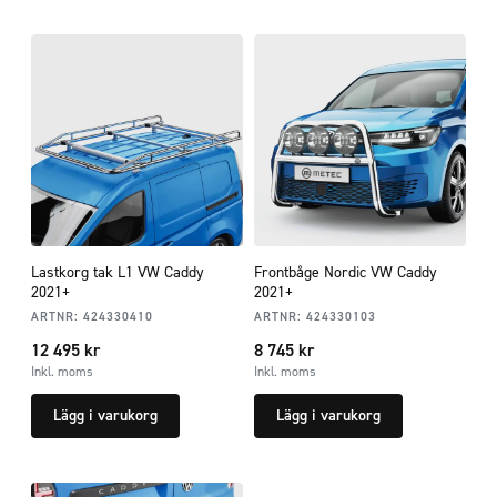
Lastkorg tak L1 VW Caddy
Frontbåge Nordic VW Caddy
2021+
2021+
ARTNR:
424330410
ARTNR:
424330103
12 495
kr
8 745
kr
Inkl. moms
Inkl. moms
Lägg i varukorg
Lägg i varukorg