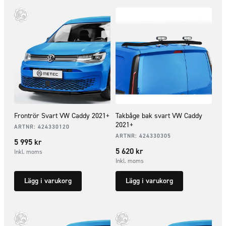
Frontrör Svart VW Caddy 2021+
Takbåge bak svart VW Caddy
2021+
ARTNR:
424330120
ARTNR:
424330305
5 995
kr
5 620
kr
Inkl. moms
Inkl. moms
Lägg i varukorg
Lägg i varukorg