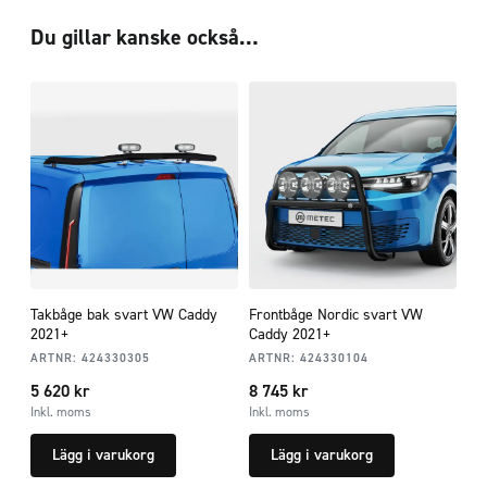
Du gillar kanske också…
Takbåge bak svart VW Caddy
Frontbåge Nordic svart VW
2021+
Caddy 2021+
ARTNR:
424330305
ARTNR:
424330104
5 620
kr
8 745
kr
Inkl. moms
Inkl. moms
Lägg i varukorg
Lägg i varukorg