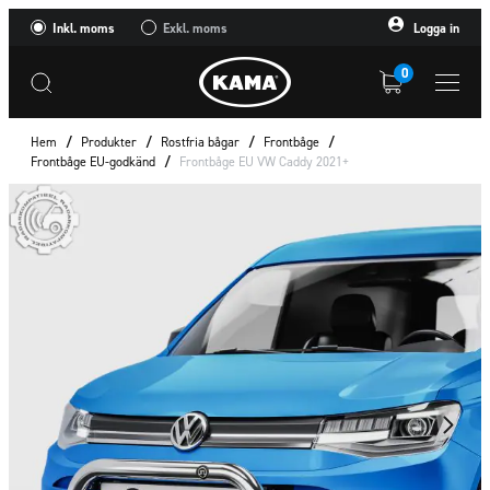
Inkl. moms
Exkl. moms
Logga in
0
Hem
/
Produkter
/
Rostfria bågar
/
Frontbåge
/
Frontbåge EU-godkänd
/
Frontbåge EU VW Caddy 2021+