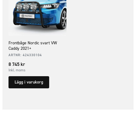
Frontbåge Nordic svart VW
Caddy 2021+
ARTNR:
424330104
8 745
kr
Inkl. moms
Lägg i varukorg