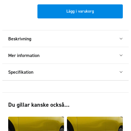
Frontrör
Lägg i varukorg
Mercedes-
Benz
Citan
2022+
Beskrivning
mängd
Mer information
Specifikation
Du gillar kanske också…