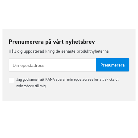
Prenumerera på vårt nyhetsbrev
Håll dig uppdaterad kring de senaste produktnyheterna
E-
post
Samtycke
Jag godkänner att KAMA sparar min epostadress för att skicka ut
*
nyhetsbrev till mig
Följ oss på sociala medier