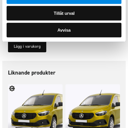
Sidorör Mercedes-Benz Citan L1
Tillåt urval
2022+
ARTNR:
42422420
5 370
kr
Avvisa
Inkl. moms
Lägg i varukorg
Liknande produkter