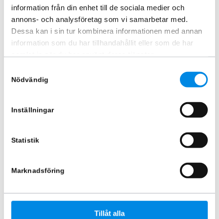
information från din enhet till de sociala medier och
annons- och analysföretag som vi samarbetar med.
Dessa kan i sin tur kombinera informationen med annan
Frontrör svart Mercedes-Benz
Underkörningsskydd Mercedes
information som du har tillhandahållit eller som de har
Citan 2022+
Citan 2022+
samlat in när du har använt deras tjänster.
ARTNR:
42422410S
ARTNR:
42422470
Samtyckesval
5 620
kr
4 370
kr
Nödvändig
Inkl. moms
Inkl. moms
Lägg i varukorg
Lägg i varukorg
Inställningar
Statistik
Marknadsföring
Tillåt alla