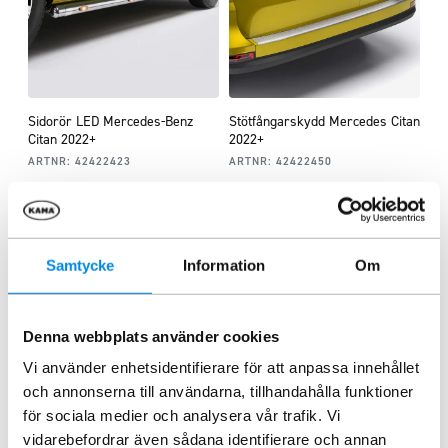
Sidorör LED Mercedes-Benz
Stötfångarskydd Mercedes Citan
Citan 2022+
2022+
ARTNR:
42422423
ARTNR:
42422450
6 685
kr
1 333,75
kr
Inkl. moms
Inkl. moms
Lägg i varukorg
Lägg i varukorg
Samtycke
Information
Om
Denna webbplats använder cookies
Vi använder enhetsidentifierare för att anpassa innehållet
och annonserna till användarna, tillhandahålla funktioner
för sociala medier och analysera vår trafik. Vi
vidarebefordrar även sådana identifierare och annan