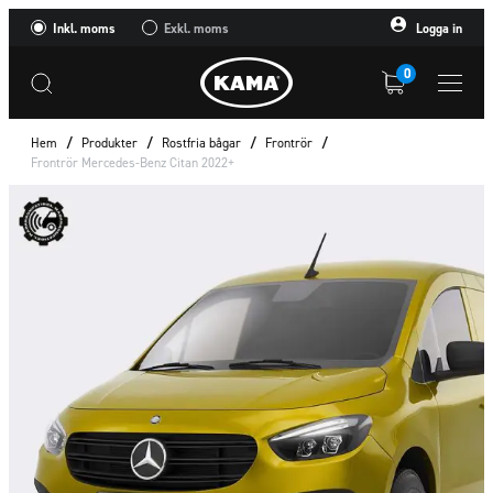
Inkl. moms
Exkl. moms
Logga in
0
Hem
/
Produkter
/
Rostfria bågar
/
Frontrör
/
Frontrör Mercedes-Benz Citan 2022+