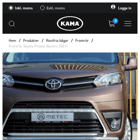
Inkl. moms
Exkl. moms
Logga in
0
Hem
/
Produkter
/
Rostfria bågar
/
Frontrör
/
Frontrör Toyota Proace Electric 2021+