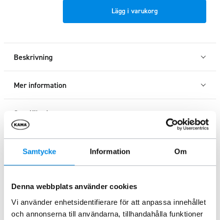
Frontrör
Lägg i varukorg
Toyota
Proace
Electric
2021+
Beskrivning
mängd
Mer information
Specifikation
Samtycke
Information
Om
Liknande produkter
Denna webbplats använder cookies
Vi använder enhetsidentifierare för att anpassa innehållet
och annonserna till användarna, tillhandahålla funktioner