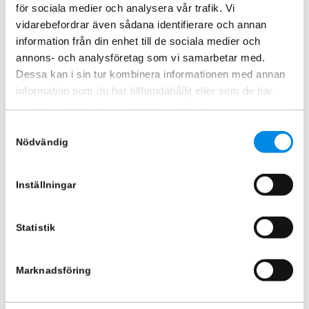
för sociala medier och analysera vår trafik. Vi
vidarebefordrar även sådana identifierare och annan
information från din enhet till de sociala medier och
annons- och analysföretag som vi samarbetar med.
Dessa kan i sin tur kombinera informationen med annan
information som du har tillhandahållit eller som de har
Frontrör Toyota Proace Electric
Frontrör DRL-LED Toyota
samlat in när du har använt deras tjänster.
2021+
ProAce Electric 2021+
Samtyckesval
ARTNR:
424PE100
ARTNR:
424PE101
Nödvändig
5 620
kr
7 822,50
kr
Inkl. moms
Inkl. moms
Inställningar
Lägg i varukorg
Lägg i varukorg
Statistik
Marknadsföring