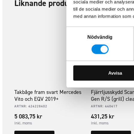
Liknande produkter
sociala medier och analysera 
till de sociala medier och a
med annan information som du 
Samtyckesval
Nödvändig
Avvisa
Takbåge fram svart Mercedes
Fjärrljusskydd Sca
Vito och EQV 2019+
Gen R/S (grill) cle
ARTNR:
424228402
ARTNR:
440417
5 083,75
kr
431,25
kr
Inkl. moms
Inkl. moms