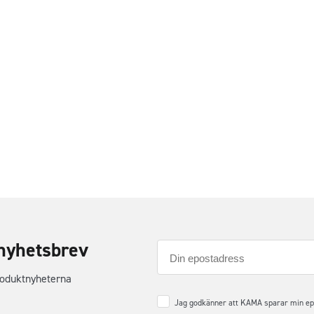
nyhetsbrev
E-
post
roduktnyheterna
Samtycke
*
Jag godkänner att KAMA sparar min epos