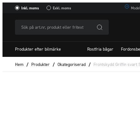
Inkl. moms
Exkl. moms
Model
Sök
på
art.nr,
Produkter efter bilmärke
Rostfria bågar
Fordonsbe
produkt
eller
Hem
/
Produkter
/
Okategoriserad
/
Frontskydd Griffin svart 
fritextSök
efter: