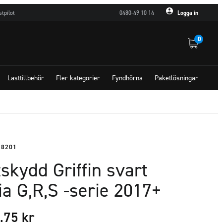
stpilot
0480-49 10 14
Logga in
0
Lasttillbehör
Fler kategorier
Fyndhörna
Paketlösningar
28201
skydd Griffin svart
a G,R,S -serie 2017+
8,75
kr