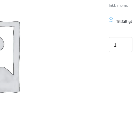
Inkl. moms
Tillfällig
Frontskydd
Griffin
svart
Scania
G,R,S
-
serie
2017+
mängd