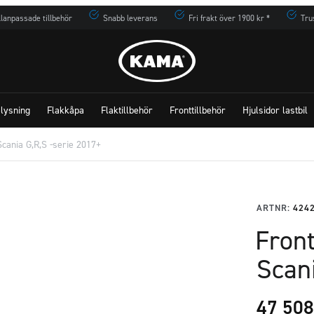
lanpassade tillbehör
Snabb leverans
Fri frakt över 1900 kr *
Tru
lysning
Flakkåpa
Flaktillbehör
Fronttillbehör
Hjulsidor lastbil
Scania G,R,S -serie 2017+
ARTNR:
424
Front
Scani
47 50