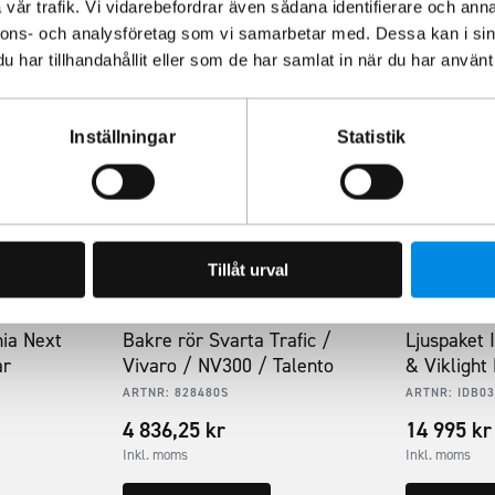
vår trafik. Vi vidarebefordrar även sådana identifierare och anna
nnons- och analysföretag som vi samarbetar med. Dessa kan i sin
har tillhandahållit eller som de har samlat in när du har använt 
Inställningar
Statistik
Tillåt urval
nia Next
Bakre rör Svarta Trafic /
Ljuspaket 
ar
Vivaro / NV300 / Talento
& Viklight
ARTNR:
828480S
ARTNR:
IDB03
4 836,25
kr
14 995
kr
Inkl. moms
Inkl. moms