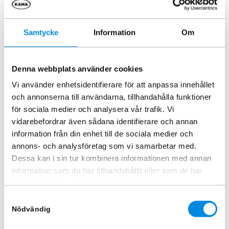
Samtycke
Information
Om
Denna webbplats använder cookies
Vindavvisare Toyota Hilux 2016+
Huvskydd Toyota Hilux 2021 –
Vi använder enhetsidentifierare för att anpassa innehållet
2024
ARTNR:
7001
och annonserna till användarna, tillhandahålla funktioner
ARTNR:
BG618DB
1 282,50
kr
för sociala medier och analysera vår trafik. Vi
1 335
kr
Inkl. moms
vidarebefordrar även sådana identifierare och annan
Inkl. moms
information från din enhet till de sociala medier och
Lägg i varukorg
Lägg i varukorg
annons- och analysföretag som vi samarbetar med.
Dessa kan i sin tur kombinera informationen med annan
information som du har tillhandahållit eller som de har
samlat in när du har använt deras tjänster.
Samtyckesval
Nödvändig