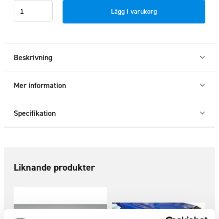
Huvskydd
Lägg i varukorg
&
Vindavvisare
Toyota
Hilux
Beskrivning
21
-
Mer information
24
mängd
Specifikation
Liknande produkter