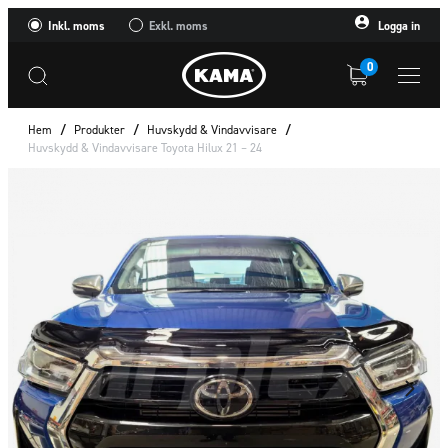
Inkl. moms
Exkl. moms
Logga in
0
Hem
/
Produkter
/
Huvskydd & Vindavvisare
/
Huvskydd & Vindavvisare Toyota Hilux 21 – 24