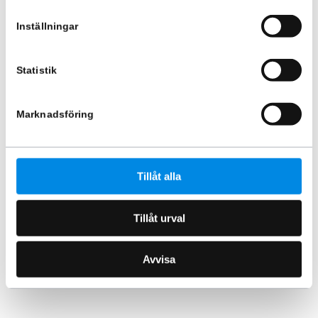
Inställningar
Statistik
Inredning Volkswagen Caddy L1
2021+
Marknadsföring
ARTNR:
B33001
9 215
kr
Inkl. moms
Tillåt alla
Lägg i varukorg
Tillåt urval
Avvisa