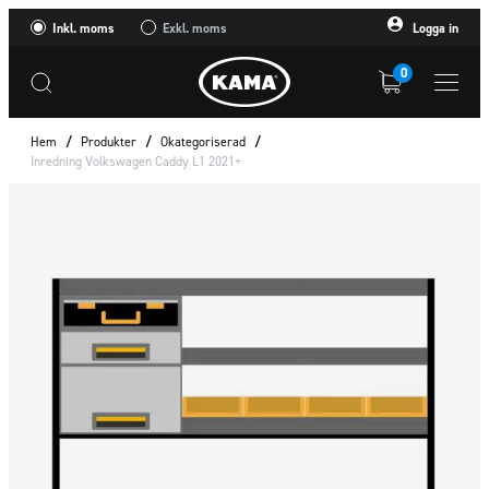
Inkl. moms
Exkl. moms
Logga in
0
Hem
/
Produkter
/
Okategoriserad
/
Inredning Volkswagen Caddy L1 2021+