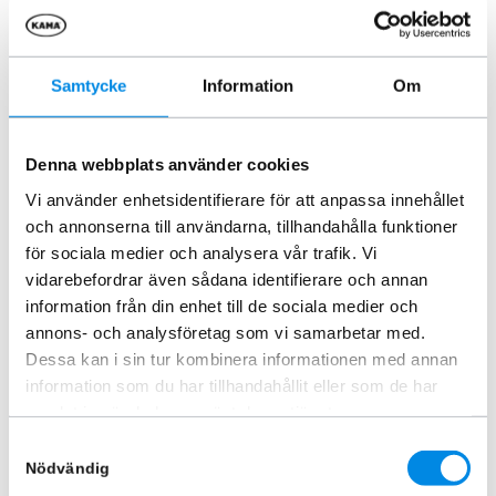
Samtycke
Information
Om
Takräcke 1 par 1300mm
Takräcke 1st 1300mm
ARTNR:
B135001
ARTNR:
B135111
Denna webbplats använder cookies
2 995
kr
1 745
kr
Vi använder enhetsidentifierare för att anpassa innehållet
Inkl. moms
Inkl. moms
och annonserna till användarna, tillhandahålla funktioner
för sociala medier och analysera vår trafik. Vi
Lägg i varukorg
Lägg i varukorg
vidarebefordrar även sådana identifierare och annan
information från din enhet till de sociala medier och
annons- och analysföretag som vi samarbetar med.
Liknande produkter
Dessa kan i sin tur kombinera informationen med annan
information som du har tillhandahållit eller som de har
samlat in när du har använt deras tjänster.
Samtyckesval
Nödvändig