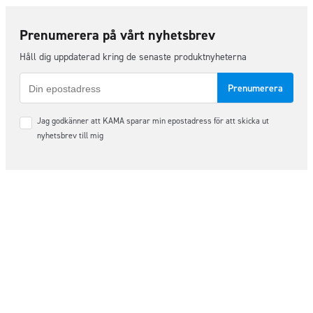
Prenumerera på vårt nyhetsbrev
Håll dig uppdaterad kring de senaste produktnyheterna
E-
post
Samtycke
Jag godkänner att KAMA sparar min epostadress för att skicka ut
*
nyhetsbrev till mig
Följ oss på sociala medier