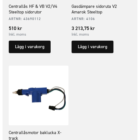
Centrallås HF & VB V2/V4
Gasdämpare sidoruta V2
Steeltop sidorutor
Amarok Steeltop
ARTNR:
43690112
ARTNR:
4106
510
kr
3 213,75
kr
Inkl. moms
Inkl. moms
Lägg i varukorg
Lägg i varukorg
Centrallåsmotor baklucka X-
track