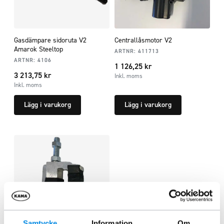
Gasdämpare sidoruta V2
Centrallåsmotor V2
Amarok Steeltop
ARTNR:
411713
ARTNR:
4106
1 126,25
kr
3 213,75
kr
Inkl. moms
Inkl. moms
Lägg i varukorg
Lägg i varukorg
Samtycke
Information
Om