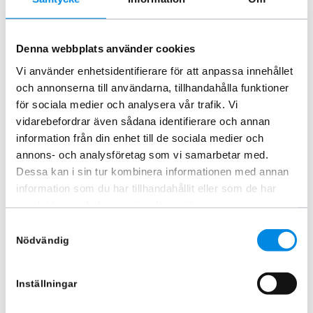
Fästklamma KAMA SteelTop 4-
pack
Denna webbplats använder cookies
ARTNR:
4113
Vi använder enhetsidentifierare för att anpassa innehållet
613,75
kr
och annonserna till användarna, tillhandahålla funktioner
Inkl. moms
för sociala medier och analysera vår trafik. Vi
Lägg i varukorg
vidarebefordrar även sådana identifierare och annan
information från din enhet till de sociala medier och
annons- och analysföretag som vi samarbetar med.
Dessa kan i sin tur kombinera informationen med annan
Liknande produkter
information som du har tillhandahållit eller som de har
samlat in när du har använt deras tjänster.
Samtyckesval
Nödvändig
Inställningar