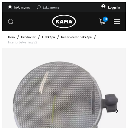
Inkl. moms
Exkl. moms
Logga in
0
Hem
/
Produkter
/
Flakkåpa
/
Reservdelar flakkåpa
/
Interiörbelysning V2