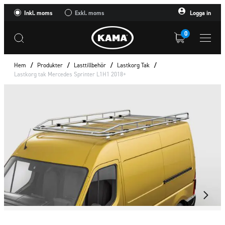
Inkl. moms
Exkl. moms
Logga in
0
Hem
/
Produkter
/
Lasttillbehör
/
Lastkorg Tak
/
Lastkorg tak Mercedes Sprinter L1H1 2018+