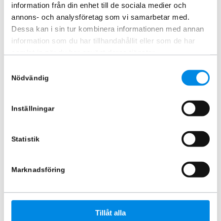
information från din enhet till de sociala medier och
annons- och analysföretag som vi samarbetar med.
Dessa kan i sin tur kombinera informationen med annan
information som du har tillhandahållit eller som de har
samlat in när du har använt deras tjänster.
Samtyckesval
Stege bakdörr H2 Mercedes
Bakre fotsteg 600mm
Nödvändig
Sprinter 2018+
ARTNR:
888419
ARTNR:
818881H2
2 120
kr
Inställningar
7 370
kr
Inkl. moms
Inkl. moms
Statistik
Lägg i varukorg
Lägg i varukorg
Marknadsföring
Tillåt alla