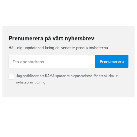
Prenumerera på vårt nyhetsbrev
Håll dig uppdaterad kring de senaste produktnyheterna
E-
post
Samtycke
Jag godkänner att KAMA sparar min epostadress för att skicka ut
*
nyhetsbrev till mig
Följ oss på sociala medier