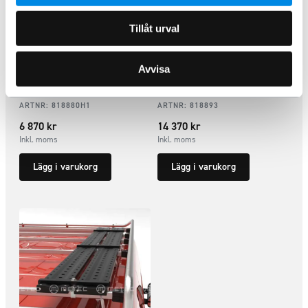
Tillåt urval
Avvisa
Stege bakdörr H1 Mercedes
Sidosteg TOUR MB Sprinter
Sprinter 2018+
RWD 2018+
ARTNR:
818880H1
ARTNR:
818893
6 870
kr
14 370
kr
Inkl. moms
Inkl. moms
Lägg i varukorg
Lägg i varukorg