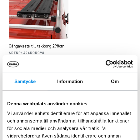
Gångavsats till takkorg 298cm
ARTNR:
424KORG98
7 495
kr
Inkl. moms
Lägg i varukorg
Samtycke
Information
Om
Denna webbplats använder cookies
Liknande produkter
Vi använder enhetsidentifierare för att anpassa innehållet
och annonserna till användarna, tillhandahålla funktioner
för sociala medier och analysera vår trafik. Vi
vidarebefordrar även sådana identifierare och annan