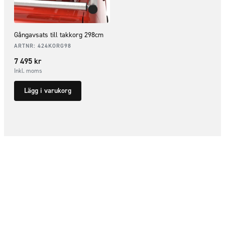
Gångavsats till takkorg 298cm
ARTNR:
424KORG98
7 495
kr
Inkl. moms
Lägg i varukorg