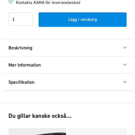
Kontakta KAMA för leveransbesked
Lastkorg
Lägg i varukorg
tak
Mercedes
Sprinter
L1H1
Beskrivning
2018+
mängd
Mer information
Specifikation
Du gillar kanske också…