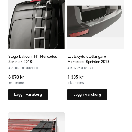
Stege bakdörr H1 Mercedes
Lastskydd stötfångare
Sprinter 2018+
Mercedes Sprinter 2018+
ARTNR:
818880H1
ARTNR:
818641
6 870
kr
1 335
kr
Inkl. moms
Inkl. moms
Lägg i varukorg
Lägg i varukorg