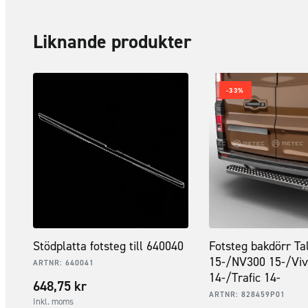
Liknande produkter
-33%
Stödplatta fotsteg till 640040
Fotsteg bakdörr Ta
15-/NV300 15-/Viv
ARTNR:
640041
14-/Trafic 14-
648,75
kr
ARTNR:
828459P01
Inkl. moms