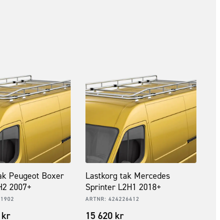
ak Peugeot Boxer
Lastkorg tak Mercedes
H2 2007+
Sprinter L2H1 2018+
61902
ARTNR:
424226412
0
kr
15 620
kr