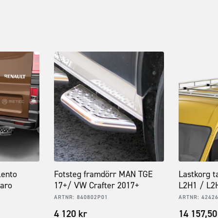
lento
Fotsteg framdörr MAN TGE
Lastkorg t
aro
17+/ VW Crafter 2017+
L2H1 / L2
ARTNR:
840802P01
ARTNR:
4242
4 120
kr
14 157,5