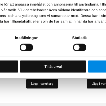
e för att anpassa innehållet och annonserna till användarna, tillh
vår trafik. Vi vidarebefordrar även sådana identifierare och anna
nnons- och analysföretag som vi samarbetar med. Dessa kan i sin
har tillhandahållit eller som de har samlat in när du har använt 
Inställningar
Statistik
äcke, höger
Takräcke 1 par 1500mm
Takräcke 
ARTNR:
B135002
ARTNR:
B135
3 245
kr
2 995
kr
Tillåt urval
Inkl. moms
Inkl. moms
Lägg i varukorg
Lägg i va