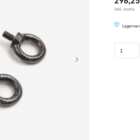
296,2
Inkl. moms
Lagervar
Lastögla
2-
pack
mängd