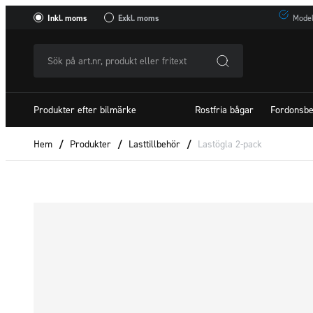
Inkl. moms
Exkl. moms
Model
Sök
på
art.nr,
Produkter efter bilmärke
Rostfria bågar
Fordonsbe
produkt
eller
Hem
/
Produkter
/
Lasttillbehör
/
Lastögla 2-pack
fritextSök
efter: