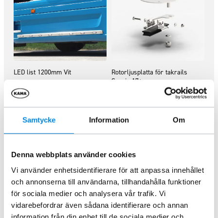
LED list 1200mm Vit
Rotorljusplatta för takrails
Scania 17+
ARTNR:
888438
ARTNR:
864642
2 570
kr
745
kr
Inkl. moms
Inkl. moms
Samtycke
Information
Om
Lägg i varukorg
Lägg i varukorg
Denna webbplats använder cookies
Vi använder enhetsidentifierare för att anpassa innehållet
och annonserna till användarna, tillhandahålla funktioner
för sociala medier och analysera vår trafik. Vi
vidarebefordrar även sådana identifierare och annan
information från din enhet till de sociala medier och