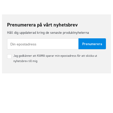
Prenumerera på vårt nyhetsbrev
Håll dig uppdaterad kring de senaste produktnyheterna
E-
post
Samtycke
Jag godkänner att KAMA sparar min epostadress för att skicka ut
*
nyhetsbrev till mig
Följ oss på sociala medier