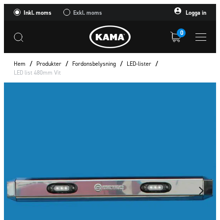
Inkl. moms
Exkl. moms
Logga in
0
Hem
/
Produkter
/
Fordonsbelysning
/
LED-lister
/
LED list 480mm Vit