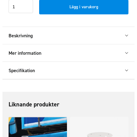
LED
Lägg i varukorg
list
480mm
Vit
mängd
Beskrivning
Mer information
Specifikation
Liknande produkter