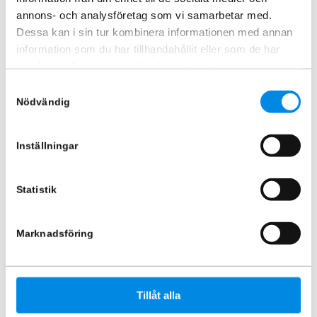
annons- och analysföretag som vi samarbetar med.
Dessa kan i sin tur kombinera informationen med annan
information som du har tillhandahållit eller som de har
samlat in när du har använt deras tjänster.
LED list 720mm Orange
LED list 1200mm Orange
Samtyckesval
ARTNR:
888447
ARTNR:
888448
Nödvändig
1 848,75
kr
2 570
kr
Inkl. moms
Inkl. moms
Inställningar
Lägg i varukorg
Lägg i varukorg
Statistik
Marknadsföring
Tillåt alla