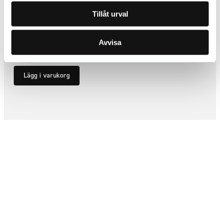
Tillåt urval
LED list 480mm Orange
ARTNR:
888446
Avvisa
1 540
kr
Inkl. moms
Lägg i varukorg