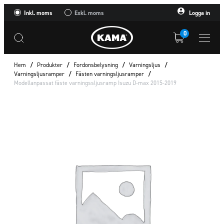
Inkl. moms
Exkl. moms
Logga in
0
Hem
/
Produkter
/
Fordonsbelysning
/
Varningsljus
/
Varningsljusramper
/
Fästen varningsljusramper
/
Modellanpassat fäste varningssljusramp Isuzu D-max 2015-2019