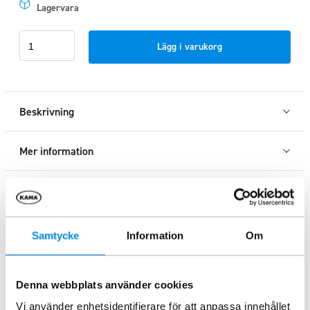
Lagervara
Modellanpassat
Lägg i varukorg
fäste
varningssljusramp
Isuzu
D-
Beskrivning
max
2015-
Mer information
2019
mängd
Specifikation
Samtycke
Information
Om
Liknande produkter
Denna webbplats använder cookies
Vi använder enhetsidentifierare för att anpassa innehållet