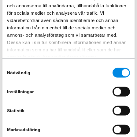
och annonserna till användarna, tillhandahålla funktioner
för sociala medier och analysera vår trafik. Vi
vidarebefordrar även sådana identifierare och annan
information från din enhet till de sociala medier och
annons- och analysföretag som vi samarbetar med.
Dessa kan i sin tur kombinera informationen med annan
information som du har tillhandahållit eller som de har
samlat in när du har använt deras tjänster.
Modellanpassat fäste
varningssljusramp Isuzu D-max
Samtyckesval
2015-2019
Nödvändig
ARTNR:
43117003
1 220
kr
Inställningar
Inkl. moms
Lägg i varukorg
Statistik
Marknadsföring