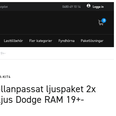
stpilot
0480-49 10 14
Logga in
0
Lasttillbehör
Fler kategorier
Fyndhörna
Paketlösningar
19+-
A-KIT4
llanpassat ljuspaket 2x
ljus Dodge RAM 19+-