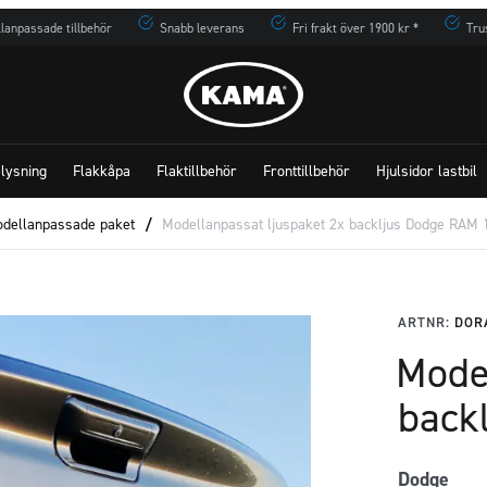
lanpassade tillbehör
Snabb leverans
Fri frakt över 1900 kr *
Tru
lysning
Flakkåpa
Flaktillbehör
Fronttillbehör
Hjulsidor lastbil
dellanpassade paket
/
Modellanpassat ljuspaket 2x backljus Dodge RAM 
ARTNR:
DOR
Mode
back
Dodge