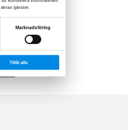
 tur kombinera informationen
deras tjänster.
utningsstopp,
Marknadsföring
Tillåt alla
rukorg