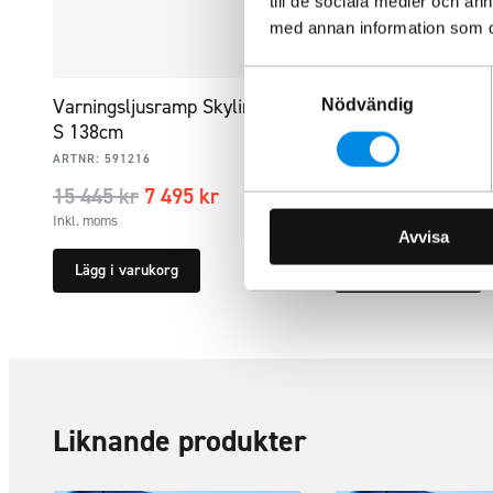
till de sociala medier och a
med annan information som du 
Samtyckesval
Varningsljusramp Skyline Air
Modellanpassat lju
Nödvändig
S 138cm
backljus Dodge RA
ARTNR:
591216
ARTNR:
DORA-KIT3
15 445
kr
7 495
kr
1 153,75
kr
Inkl. moms
Inkl. moms
Avvisa
Lägg i varukorg
Lägg i varukorg
Liknande produkter