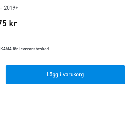
– 2019+
,75
kr
 KAMA för leveransbesked
sat
Lägg i varukorg