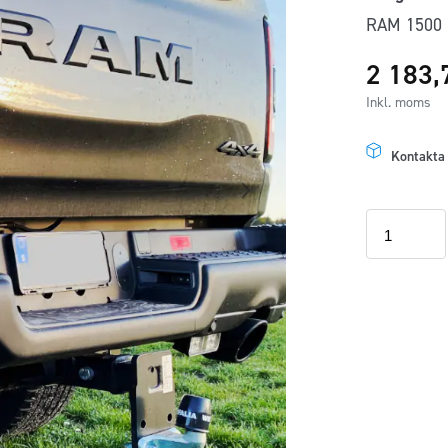
RAM 1500 
2 183
Inkl. moms
Kontakta
Modellanpas
ljuspaket
2x
backljus
Dodge
RAM
19+-
mängd