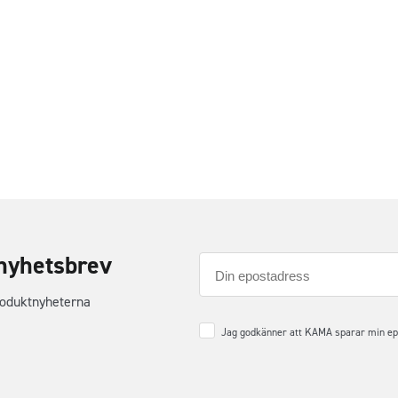
nyhetsbrev
E-
post
roduktnyheterna
Samtycke
*
Jag godkänner att KAMA sparar min epos