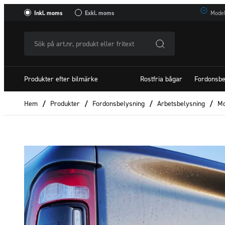
Inkl. moms
Exkl. moms
Model
Sök
på
art.nr,
Produkter efter bilmärke
Rostfria bågar
Fordonsbe
produkt
eller
Hem
/
Produkter
/
Fordonsbelysning
/
Arbetsbelysning
/
Mo
fritextSök
efter: