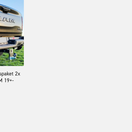
spaket 2x
M 19+-