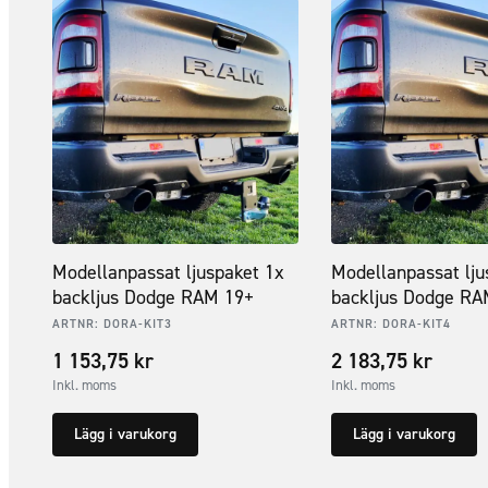
Modellanpassat ljuspaket 1x
Modellanpassat lju
backljus Dodge RAM 19+
backljus Dodge RA
ARTNR:
DORA-KIT3
ARTNR:
DORA-KIT4
1 153,75
kr
2 183,75
kr
Inkl. moms
Inkl. moms
Lägg i varukorg
Lägg i varukorg