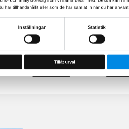
nnons- och analysföretag som vi samarbetar med. Dessa kan i sin
har tillhandahållit eller som de har samlat in när du har använt 
spaket 1x
Nummerskyltshållare
Lastförskj
Inställningar
Statistik
M 19+
ställbart
ARTNR:
888455
ARTNR:
7093
400
kr
935
kr
Inkl. moms
Inkl. moms
Tillåt urval
Lägg i varukorg
Lägg i va