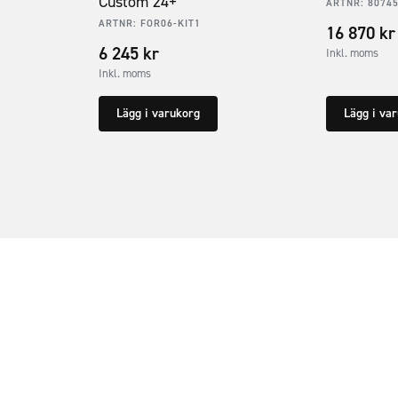
Custom 24+
ARTNR:
8074
ARTNR:
FOR06-KIT1
16 870
kr
6 245
kr
Inkl. moms
Inkl. moms
Lägg i varukorg
Lägg i va