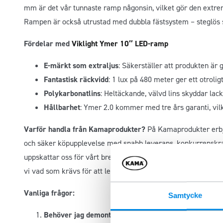
mm är det vår tunnaste ramp någonsin, vilket gör den extre
Rampen är också utrustad med dubbla fästsystem – steglös sk
Fördelar med
Viklight Ymer 10″ LED-ramp
E-märkt som extraljus
: Säkerställer att produkten är
Fantastisk räckvidd
: 1 lux på 480 meter ger ett otroligt
Polykarbonatlins
: Heltäckande, välvd lins skyddar la
Hållbarhet
: Ymer 2.0 kommer med tre års garanti, vilk
Varför handla från Kamaprodukter?
På Kamaprodukter erbjud
och säker köpupplevelse med snabb leverans, konkurrenskra
uppskattar oss för vårt breda sortiment och vår expertis in
vi vad som krävs för att leverera pålitliga produkter som ge
Vanliga frågor:
Samtycke
Behöver jag demontera fronten på min Ford Custom 202