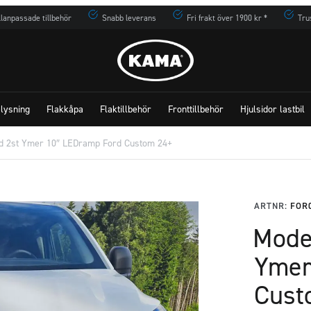
lanpassade tillbehör
Snabb leverans
Fri frakt över 1900 kr *
Tru
lysning
Flakkåpa
Flaktillbehör
Fronttillbehör
Hjulsidor lastbil
ed 2st Ymer 10″ LEDramp Ford Custom 24+
ARTNR:
FOR
Mode
Ymer
Cust