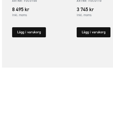
ARTNR:
FOCO100
ARTNR:
FOCU110
8 495
kr
3 745
kr
Inkl. moms
Inkl. moms
Lägg i varukorg
Lägg i varukorg