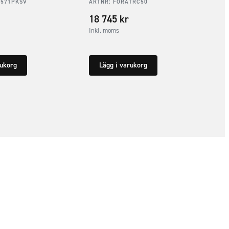
5571PKSV
ARTNR:
FORATRC50
18 745
kr
Inkl. moms
rukorg
Lägg i varukorg