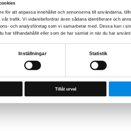
 inte att du demonterar fronten. Allt du behöver ingår i
cookies
e för att anpassa innehållet och annonserna till användarna, tillh
vår trafik. Vi vidarebefordrar även sådana identifierare och anna
nnons- och analysföretag som vi samarbetar med. Dessa kan i sin
ändning på allmän väg.
har tillhandahållit eller som de har samlat in när du har använt 
ranti.
mpen?
Inställningar
Statistik
ger ditt ordinarie helljus, med en räckvidd på hela 480 meter.
Tillåt urval