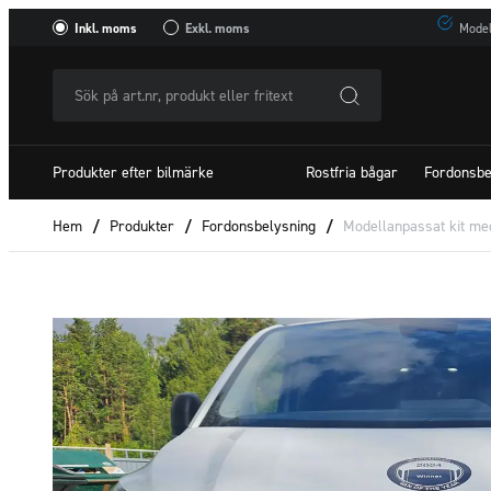
Inkl. moms
Exkl. moms
Model
Sök
på
art.nr,
Produkter efter bilmärke
Rostfria bågar
Fordonsbe
produkt
eller
Hem
/
Produkter
/
Fordonsbelysning
/
Modellanpassat kit m
fritextSök
efter: