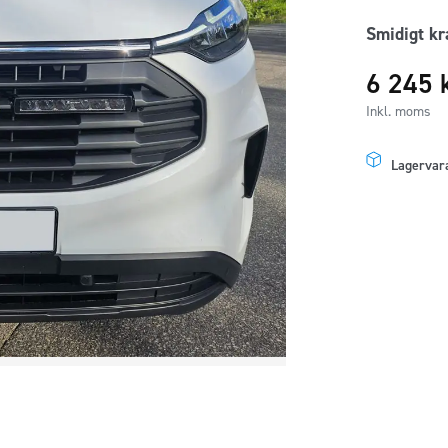
Smidigt kra
6 245
Inkl. moms
Lagervar
Modellanpas
kit
med
2st
Ymer
10"
LEDramp
Ford