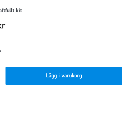
ftfullt kit
kr
a
sat
Lägg i varukorg