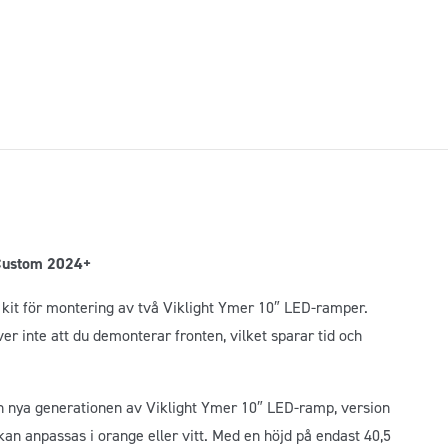
Custom
24+
mängd
 Custom 2024+
kit för montering av två Viklight Ymer 10″ LED-ramper.
er inte att du demonterar fronten, vilket sparar tid och
 nya generationen av Viklight Ymer 10″ LED-ramp, version
kan anpassas i orange eller vitt. Med en höjd på endast 40,5