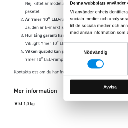
Nej, kittet är modellanpassat och installationen kräver
Denna webbplats använder 
paketet.
Vi använder enhetsidentifierar
sociala medier och analysera 
Är Ymer 10″ LED-ramp E-godkänd?
till de sociala medier och a
Ja, den är E-märkt som extraljus och godkänd för anv
med annan information som du 
Hur lång garanti har produkten?
Viklight Ymer 10″ LED-ramp omfattas av en treårig ga
Samtyckesval
Vilken ljusbild kan jag förvänta mig från
Ymer 10″
ra
Nödvändig
Ymer 10″ LED-ramp ger en kraftfull ljusbild som förlän
Kontakta oss om du har frågor kring produkten.
Avvisa
Mer information
Vikt
1,0 kg