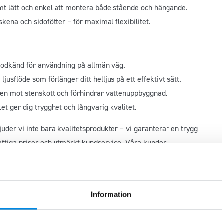
mt lätt och enkel att montera både stående och hängande.
ena och sidofötter – för maximal flexibilitet.
 godkänd för användning på allmän väg.
 ljusflöde som förlänger ditt helljus på ett effektivt sätt.
cken mot stenskott och förhindrar vattenuppbyggnad.
et ger dig trygghet och långvarig kvalitet.
er vi inte bara kvalitetsprodukter – vi garanterar en trygg
ftiga priser och utmärkt kundservice. Våra kunder
om fordonsanpassade tillbehör. Med över 30 år i branschen vet
r dig mervärde.
Information
4+ för att installera detta kit?