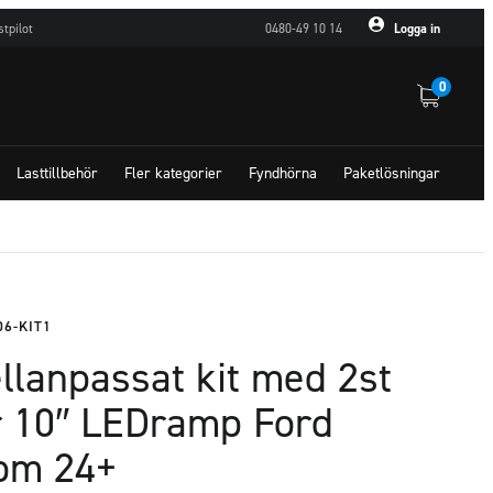
stpilot
0480-49 10 14
Logga in
0
Lasttillbehör
Fler kategorier
Fyndhörna
Paketlösningar
06-KIT1
llanpassat kit med 2st
 10″ LEDramp Ford
om 24+