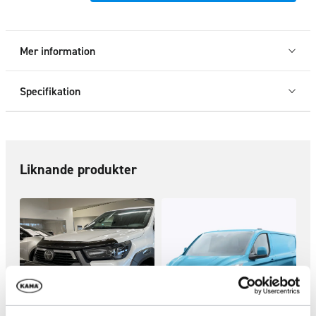
färgkod
J2J2
-
Mer information
lackering
takvinge
Specifikation
mängd
Liknande produkter