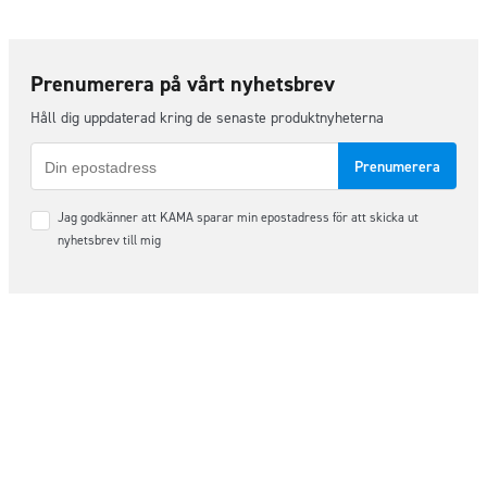
Prenumerera på vårt nyhetsbrev
Håll dig uppdaterad kring de senaste produktnyheterna
E-
post
Samtycke
Jag godkänner att KAMA sparar min epostadress för att skicka ut
*
nyhetsbrev till mig
Följ oss på sociala medier