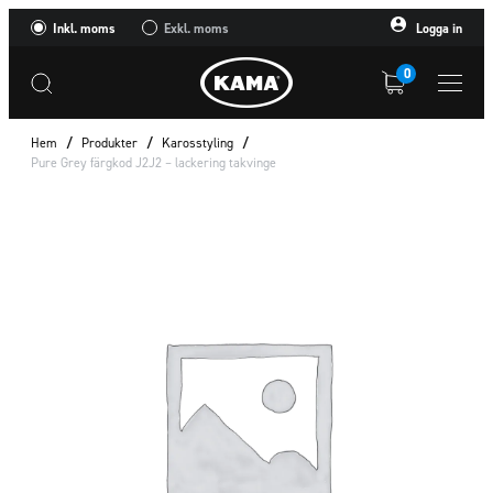
Inkl. moms
Exkl. moms
Logga in
0
Hem
/
Produkter
/
Karosstyling
/
Pure Grey färgkod J2J2 – lackering takvinge