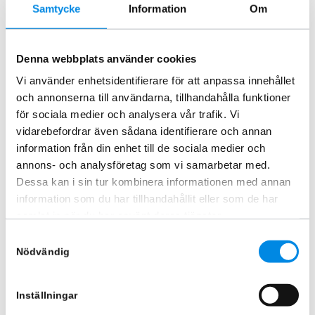
Samtycke
Information
Om
Huvskydd Toyota Hilux 2025 –
Stylingkit rostfritt L2 Svart LED
2026
Ford Transit Custom 2024+
Denna webbplats använder cookies
ARTNR:
BG580DB
ARTNR:
FORATRC08
Vi använder enhetsidentifierare för att anpassa innehållet
1 495
kr
19 620
kr
Inkl. moms
Inkl. moms
och annonserna till användarna, tillhandahålla funktioner
för sociala medier och analysera vår trafik. Vi
Lägg i varukorg
Lägg i varukorg
vidarebefordrar även sådana identifierare och annan
information från din enhet till de sociala medier och
annons- och analysföretag som vi samarbetar med.
Dessa kan i sin tur kombinera informationen med annan
information som du har tillhandahållit eller som de har
samlat in när du har använt deras tjänster.
Samtyckesval
Nödvändig
Inställningar