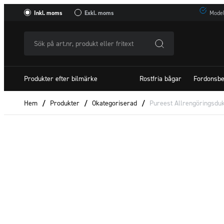
Inkl. moms
Exkl. moms
Model
Sök
på
art.nr,
Produkter efter bilmärke
Rostfria bågar
Fordonsbe
produkt
eller
Hem
/
Produkter
/
Okategoriserad
/
Pureest Allrengöringsdu
fritextSök
efter: