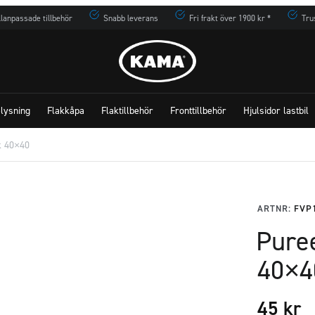
lanpassade tillbehör
Snabb leverans
Fri frakt över 1900 kr *
Tru
lysning
Flakkåpa
Flaktillbehör
Fronttillbehör
Hjulsidor lastbil
k 40×40
ARTNR:
FVP
Pure
40×4
45
kr