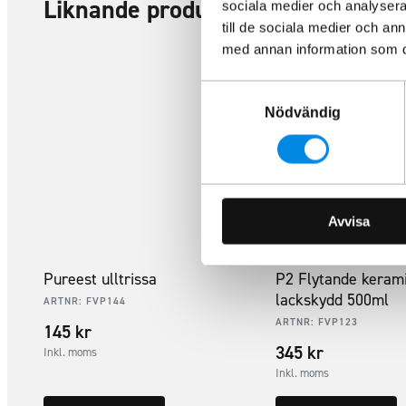
Liknande produkter
sociala medier och analysera 
till de sociala medier och a
med annan information som du 
Samtyckesval
Nödvändig
Avvisa
Pureest ulltrissa
P2 Flytande keram
lackskydd 500ml
ARTNR:
FVP144
ARTNR:
FVP123
145
kr
345
kr
Inkl. moms
Inkl. moms