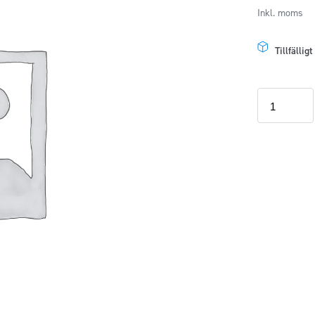
Inkl. moms
Tillfällig
Pureest
Allrengörin
40x40
mängd