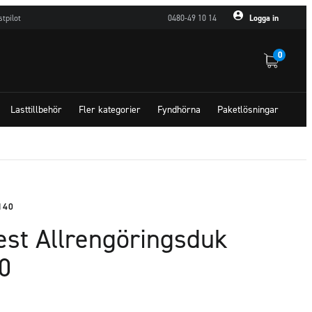
stpilot
0480-49 10 14
Logga in
0
Lasttillbehör
Fler kategorier
Fyndhörna
Paketlösningar
140
est Allrengöringsduk
0