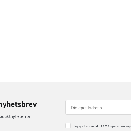
nyhetsbrev
E-
post
roduktnyheterna
Samtycke
*
Jag godkänner att KAMA sparar min epos