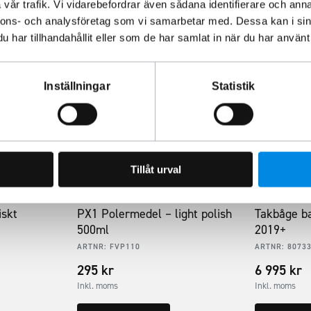
vår trafik. Vi vidarebefordrar även sådana identifierare och anna
nnons- och analysföretag som vi samarbetar med. Dessa kan i sin
har tillhandahållit eller som de har samlat in när du har använt 
Inställningar
Statistik
Tillåt urval
iskt
PX1 Polermedel – light polish
Takbåge ba
500ml
2019+
ARTNR:
FVP110
ARTNR:
8073
295
kr
6 995
kr
Inkl. moms
Inkl. moms