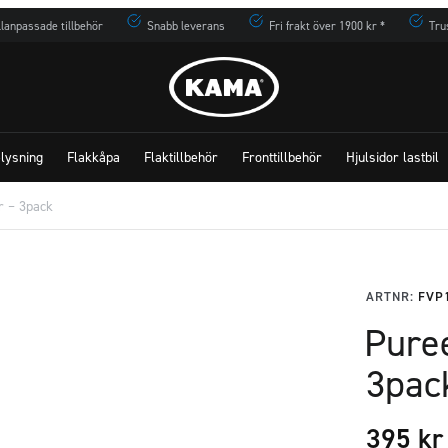
lanpassade tillbehör
Snabb leverans
Fri frakt över 1900 kr *
Tru
lysning
Flakkåpa
Flaktillbehör
Fronttillbehör
Hjulsidor lastbil
r – 3pack
ARTNR:
FVP
Pure
3pac
395
kr