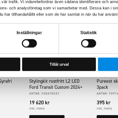
vår trafik. Vi vidarebefordrar även sådana identifierare och anna
nnons- och analysföretag som vi samarbetar med. Dessa kan i sin
har tillhandahållit eller som de har samlat in när du har använt 
Inställningar
Statistik
Tillåt urval
yrafri
Stylingkit rostfritt L2 LED
Pureest sk
Ford Transit Custom 2024+
3pack
ARTNR:
FORATRC07
ARTNR:
FVP1
19 620
kr
395
kr
Inkl. moms
Inkl. moms