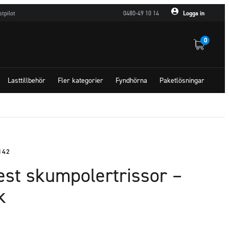
stpilot
0480-49 10 14
Logga in
0
Lasttillbehör
Fler kategorier
Fyndhörna
Paketlösningar
142
est skumpolertrissor –
k