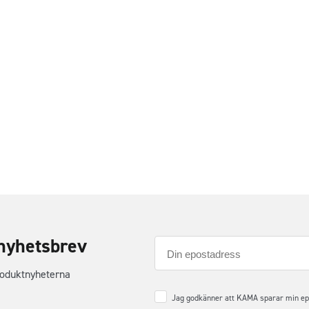
nyhetsbrev
E-
post
roduktnyheterna
Samtycke
*
Jag godkänner att KAMA sparar min epos