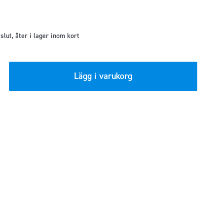
t slut, åter i lager inom kort
Lägg i varukorg
issor