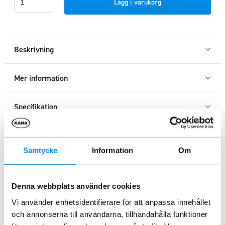
Lägg i varukorg
MountainTop
Svart
X-
klass
Beskrivning
18+
mängd
Mer information
Specifikation
Samtycke
Information
Om
Liknande produkter
Denna webbplats använder cookies
-17%
-24%
Vi använder enhetsidentifierare för att anpassa innehållet
och annonserna till användarna, tillhandahålla funktioner