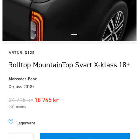
ARTNR:
3125
Rolltop MountainTop Svart X-klass 18+
Mercedes-Benz
X-klass 2018+
24 715
kr
18 745
kr
Inkl. moms
Lagervara
Rolltop