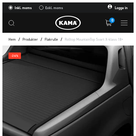
Inkl. moms
Exkl. moms
Logga in
0
Hem
/
Produkter
/
Flakrulle
/
Rolltop MountainTop Svart X-klass 18+
-24%