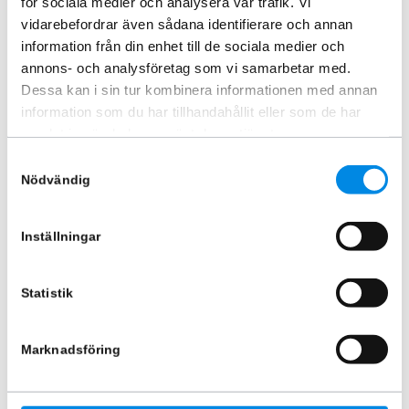
för sociala medier och analysera vår trafik. Vi
vidarebefordrar även sådana identifierare och annan
information från din enhet till de sociala medier och
annons- och analysföretag som vi samarbetar med.
Dessa kan i sin tur kombinera informationen med annan
information som du har tillhandahållit eller som de har
Rolltop MountainTop Eloxerad X-
Rolltop MountainTop Svart X-
samlat in när du har använt deras tjänster.
klass 18+
klass 18+
ARTNR:
3124
ARTNR:
3125
Samtyckesval
Nödvändig
22 655
kr
18 745
kr
24 715
kr
18 745
kr
Inkl. moms
Inkl. moms
Lägg i varukorg
Lägg i varukorg
Inställningar
Statistik
Marknadsföring