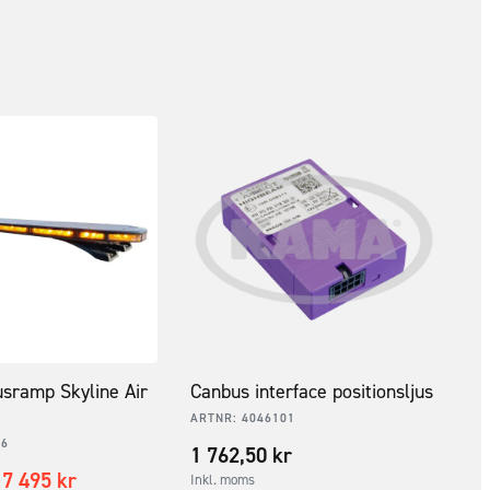
usramp Skyline Air
Canbus interface positionsljus
ARTNR:
4046101
16
1 762,50
kr
7 495
kr
Inkl. moms