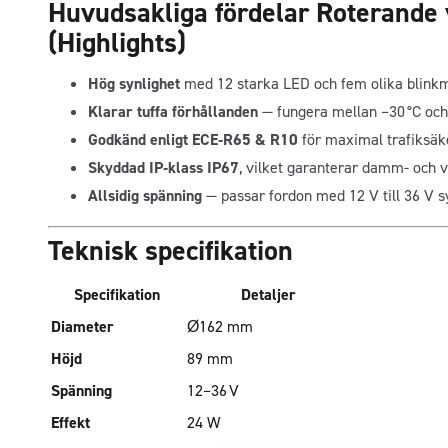
Huvudsakliga fördelar Roterande 
(Highlights)
Hög synlighet
med 12 starka LED och fem olika blinkm
Klarar tuffa förhållanden
— fungera mellan –30 °C och
Godkänd enligt ECE‑R65 & R10
för maximal trafiksäk
Skyddad IP‑klass IP67
, vilket garanterar damm- och v
Allsidig spänning
— passar fordon med 12 V till 36 V s
Teknisk specifikation
Specifikation
Detaljer
Diameter
Ø162 mm
Höjd
89 mm
Spänning
12–36 V
Effekt
24 W