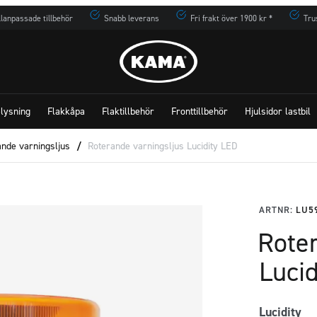
lanpassade tillbehör
Snabb leverans
Fri frakt över 1900 kr *
Tru
lysning
Flakkåpa
Flaktillbehör
Fronttillbehör
Hjulsidor lastbil
ande varningsljus
/
Roterande varningsljus Lucidity LED
ARTNR:
LU5
Rote
Luci
Lucidity