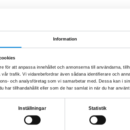
Information
cookies
e för att anpassa innehållet och annonserna till användarna, tillh
vår trafik. Vi vidarebefordrar även sådana identifierare och anna
nnons- och analysföretag som vi samarbetar med. Dessa kan i sin
med stångfäste—perfekt för servicebilar, entreprenadó,
har tillhandahållit eller som de har samlat in när du har använt 
vgörande. Det klarar svåra väderförhållanden utan att
Inställningar
Statistik
a KAMA-rotorljusplattor, specifikt artikelnr. 888410, 888387