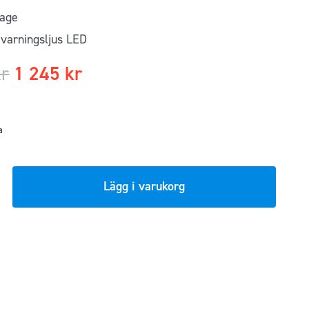
age
varningsljus LED
kr
1 245
kr
a
Lägg i varukorg