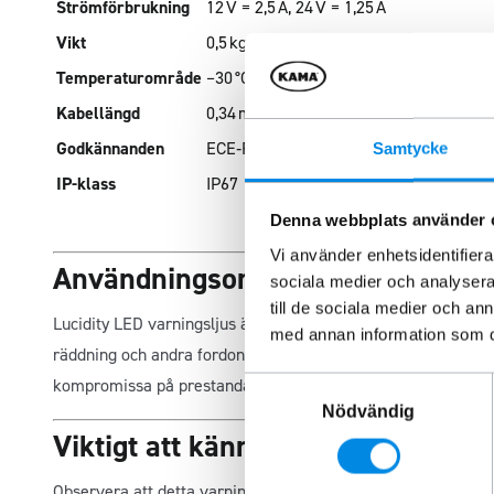
Strömförbrukning
12 V = 2,5 A, 24 V = 1,25 A
Vikt
0,5 kg
Temperaturområde
–30 °C till +50 °C
Kabellängd
0,34 m
Godkännanden
ECE‑R65 & ECE‑R10
Samtycke
IP-klass
IP67
Denna webbplats använder 
Vi använder enhetsidentifierar
Användningsområde
sociala medier och analysera 
till de sociala medier och a
Lucidity LED varningsljus är idealiskt för robust montering 
med annan information som du 
räddning och andra fordon där synlighet och pålitlighet är a
kompromissa på prestanda.
Samtyckesval
Nödvändig
Viktigt att känna till
Observera att detta varningsljus
inte är kompatibelt
med viss