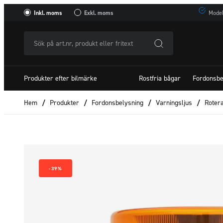
Inkl. moms
Exkl. moms
Model
Sök
på
art.nr,
Produkter efter bilmärke
Rostfria bågar
Fordonsbe
produkt
eller
Hem
/
Produkter
/
Fordonsbelysning
/
Varningsljus
/
Roter
fritextSök
efter:
-39%