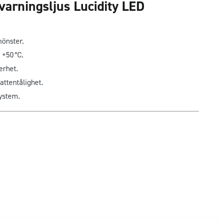
varningsljus Lucidity LED
önster.
 +50 °C.
erhet.
attentålighet.
ystem.