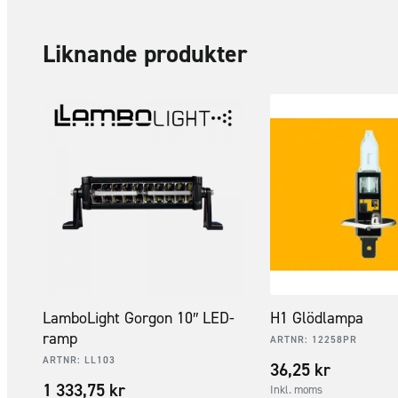
Liknande produkter
LamboLight Gorgon 10″ LED-
H1 Glödlampa
ramp
ARTNR:
12258PR
ARTNR:
LL103
36,25
kr
1 333,75
kr
Inkl. moms