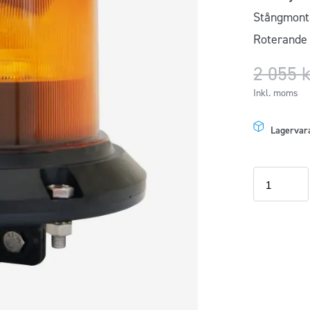
Stångmont
Roterande 
2 055
Inkl. moms
Lagervar
Roterande
varningsljus
Lucidity
LED
mängd