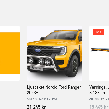
-51%
Ljuspaket Nordic Ford Ranger
Varningslj
2023+
S 138cm
ARTNR:
42414801PKT
ARTNR:
5912
21 245
kr
15 445
kr