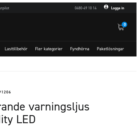
stpilot
0480-49 10 14
Logga in
0
Lasttillbehör
Fler kategorier
Fyndhörna
Paketlösningar
91206
rande varningsljus
dity LED