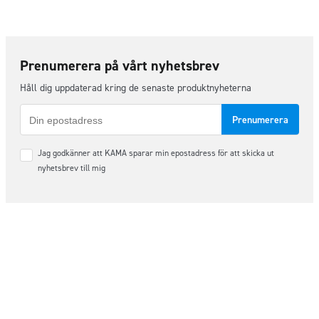
Prenumerera på vårt nyhetsbrev
Håll dig uppdaterad kring de senaste produktnyheterna
E-
post
Samtycke
Jag godkänner att KAMA sparar min epostadress för att skicka ut
*
nyhetsbrev till mig
Följ oss på sociala medier