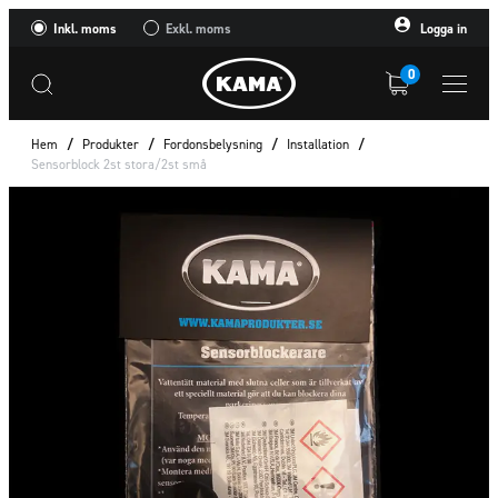
Inkl. moms
Exkl. moms
Logga in
0
Hem
/
Produkter
/
Fordonsbelysning
/
Installation
/
Sensorblock 2st stora/2st små