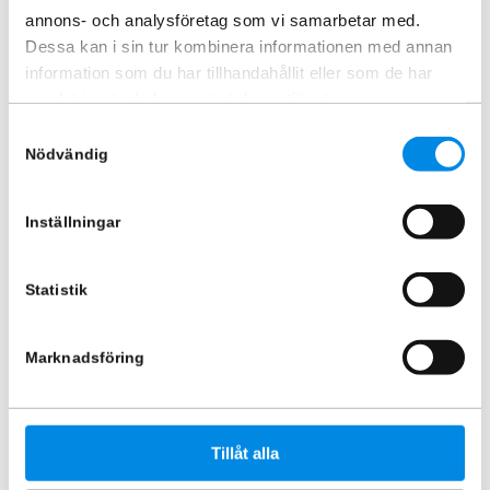
annons- och analysföretag som vi samarbetar med.
Dessa kan i sin tur kombinera informationen med annan
information som du har tillhandahållit eller som de har
Strömbrytare utan symbol 12V
Rostfri klamma 42mm
samlat in när du har använt deras tjänster.
ARTNR:
591231
ARTNR:
888500
Samtyckesval
136,25
kr
495
kr
Nödvändig
Inkl. moms
Inkl. moms
Lägg i varukorg
Lägg i varukorg
Inställningar
Statistik
Marknadsföring
Tillåt alla