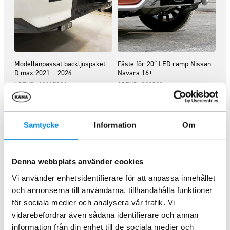
Modellanpassat backljuspaket
Fäste för 20″ LED-ramp Nissan
D-max 2021 – 2024
Navara 16+
ARTNR:
43117004
ARTNR:
888532
1 746,25
kr
638,75
kr
Inkl. moms
Inkl. moms
Samtycke
Information
Om
Lägg i varukorg
Lägg i varukorg
Denna webbplats använder cookies
Vi använder enhetsidentifierare för att anpassa innehållet
och annonserna till användarna, tillhandahålla funktioner
för sociala medier och analysera vår trafik. Vi
vidarebefordrar även sådana identifierare och annan
information från din enhet till de sociala medier och