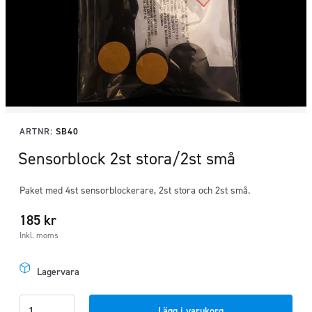
ARTNR:
SB40
Sensorblock 2st stora/2st små
Paket med 4st sensorblockerare, 2st stora och 2st små.
185
kr
Inkl. moms
Lagervara
Sensorblock
Lägg i varukorg