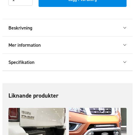
2st
stora/2st
små
mängd
Beskrivning
Mer information
Specifikation
Liknande produkter