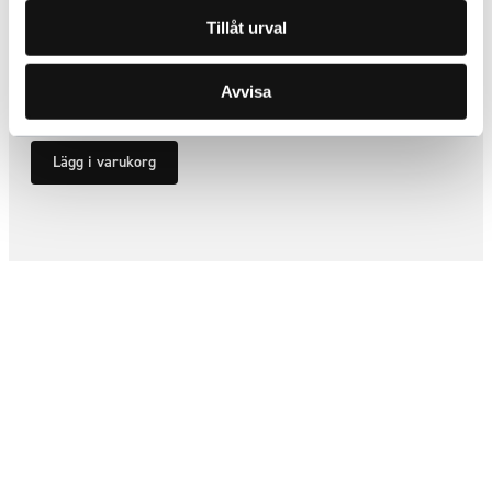
Reläkablage med 4st DTP-
Tillåt urval
kontakter
ARTNR:
RLDTP4
Avvisa
1 245
kr
Inkl. moms
Lägg i varukorg