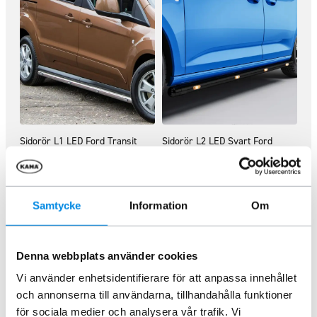
Sidorör L1 LED Ford Transit
Sidorör L2 LED Svart Ford
Connect 2014 – 2024
Transit Connect 2014 – 2024
ARTNR:
807200P02
ARTNR:
807200P04S
8 120
kr
9 995
kr
Inkl. moms
Inkl. moms
Samtycke
Information
Om
Lägg i varukorg
Lägg i varukorg
Denna webbplats använder cookies
Vi använder enhetsidentifierare för att anpassa innehållet
och annonserna till användarna, tillhandahålla funktioner
för sociala medier och analysera vår trafik. Vi