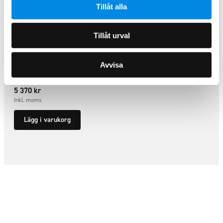
Tillåt alla
Tillåt urval
Sidorör L1 Ford Transit Connect
2014 – 2024
Avvisa
ARTNR:
807200P01
5 370
kr
Inkl. moms
Lägg i varukorg