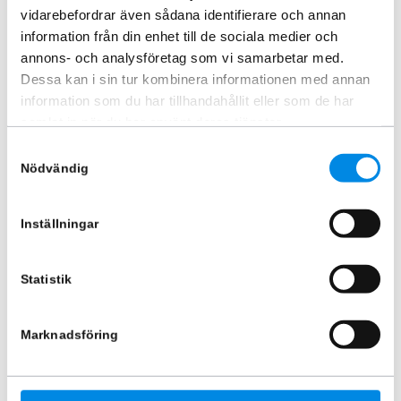
vidarebefordrar även sådana identifierare och annan
information från din enhet till de sociala medier och
annons- och analysföretag som vi samarbetar med.
Dessa kan i sin tur kombinera informationen med annan
information som du har tillhandahållit eller som de har
samlat in när du har använt deras tjänster.
Sidorör L2 LED Ford Transit
Sidorör L2 Ford Transit Connect
Samtyckesval
Connect 2014 – 2024
2014 – 2024
Nödvändig
ARTNR:
807200P04
ARTNR:
807200P03
9 995
kr
7 245
kr
Inkl. moms
Inkl. moms
Inställningar
Lägg i varukorg
Lägg i varukorg
Statistik
Marknadsföring