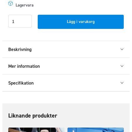
Lagervara
Sidorör
Lägg i varukorg
L1
LED
Ford
Transit
Beskrivning
Connect
2014
Mer information
-
2024
Specifikation
mängd
Liknande produkter