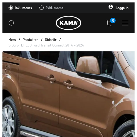
Inkl. moms
Exkl. moms
Logga in
0
Hem
/
Produkter
/
Sidorör
/
Sidorör L1 LED Ford Transit Connect 2014 – 2024