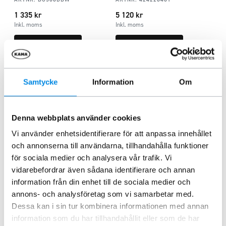
1 335
kr
5 120
kr
Inkl. moms
Inkl. moms
Lägg i varukorg
Lägg i varukorg
Samtycke
Information
Om
Denna webbplats använder cookies
Vi använder enhetsidentifierare för att anpassa innehållet
och annonserna till användarna, tillhandahålla funktioner
för sociala medier och analysera vår trafik. Vi
vidarebefordrar även sådana identifierare och annan
information från din enhet till de sociala medier och
Bakre belysningsbåge svart
Mercedes V-klass/ Vito 2014+
annons- och analysföretag som vi samarbetar med.
ARTNR:
424227305
Dessa kan i sin tur kombinera informationen med annan
4 995
kr
information som du har tillhandahållit eller som de har