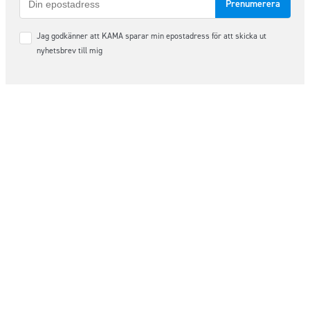
post
Samtycke
Jag godkänner att KAMA sparar min epostadress för att skicka ut
*
nyhetsbrev till mig
Följ oss på sociala medier
Order & Support
order@kama.nu
+46 (0)480 – 49 10 14
Organisationsnummer: