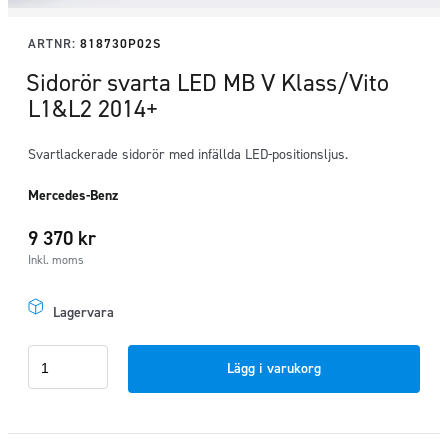
ARTNR:
818730P02S
Sidorör svarta LED MB V Klass/Vito
L1&L2 2014+
Svartlackerade sidorör med infällda LED-positionsljus.
Mercedes-Benz
9 370
kr
Inkl. moms
Lagervara
Sidorör
Lägg i varukorg
svarta
LED
MB