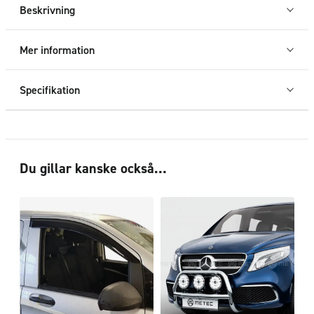
V
Beskrivning
Klass/Vito
L1&L2
Mer information
2014+
mängd
Specifikation
Du gillar kanske också…