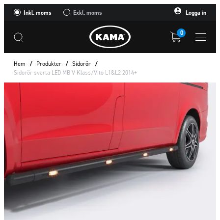
Inkl. moms
Exkl. moms
Logga in
0
Hem
/
Produkter
/
Sidorör
/
Sidorör svarta LED MB V Klass/Vito L1&L2 2014+