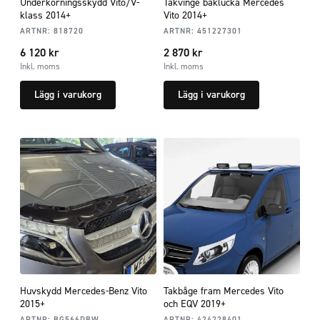
Underkörningsskydd Vito/V-
Takvinge baklucka Mercedes
klass 2014+
Vito 2014+
ARTNR:
818720
ARTNR:
451227301
6 120
kr
2 870
kr
Inkl. moms
Inkl. moms
Lägg i varukorg
Lägg i varukorg
Huvskydd Mercedes-Benz Vito
Takbåge fram Mercedes Vito
2015+
och EQV 2019+
ARTNR:
BG566DBW
ARTNR:
424228401