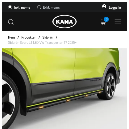
Inkl. moms
Exkl. moms
Logga in
0
Hem
/
Produkter
/
Sidorör
/
Sidorör Svart L1 LED VW Transporter T7 2025+