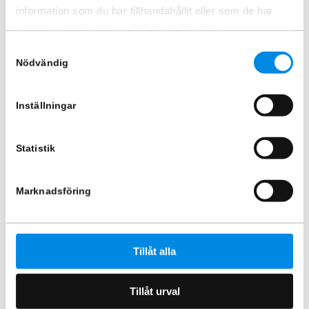
ARTNR:
807460P8VW
ARTNR:
807460P2VW
information som du har tillhandahållit eller som de har
9 370
kr
5 245
kr
samlat in när du har använt deras tjänster.
Inkl. moms
Inkl. moms
Samtyckesval
Lägg i varukorg
Lägg i varukorg
Nödvändig
Inställningar
Statistik
Marknadsföring
Tillåt alla
Sidorör Svarta L2 VW
Transporter T7 2025+
ARTNR:
807460P4VW
Tillåt urval
5 870
kr