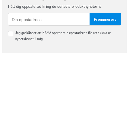
Håll dig uppdaterad kring de senaste produktnyheterna
E-
post
Samtycke
Jag godkänner att KAMA sparar min epostadress för att skicka ut
*
nyhetsbrev till mig
Följ oss på sociala medier
Order & Support