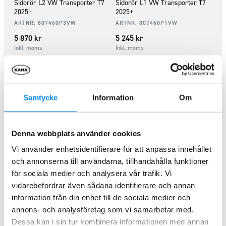
Sidorör L2 VW Transporter T7
Sidorör L1 VW Transporter T7
2025+
2025+
ARTNR:
807460P3VW
ARTNR:
807460P1VW
5 870
kr
5 245
kr
Inkl. moms
Inkl. moms
Lägg i varukorg
Lägg i varukorg
Samtycke
Information
Om
Denna webbplats använder cookies
Vi använder enhetsidentifierare för att anpassa innehållet
och annonserna till användarna, tillhandahålla funktioner
för sociala medier och analysera vår trafik. Vi
vidarebefordrar även sådana identifierare och annan
information från din enhet till de sociala medier och
Sidorör Svart L2 LED VW
Sidorör Svarta L1 VW
annons- och analysföretag som vi samarbetar med.
Transporter T7 2025+
Transporter T7 2025+
Dessa kan i sin tur kombinera informationen med annan