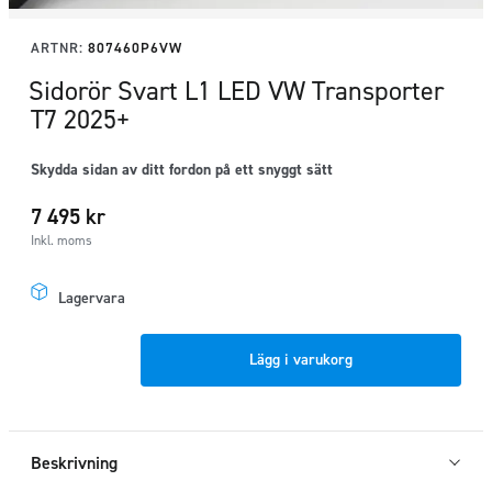
ARTNR:
807460P6VW
Sidorör Svart L1 LED VW Transporter
T7 2025+
Skydda sidan av ditt fordon på ett snyggt sätt
7 495
kr
Inkl. moms
Lagervara
Sidorör
Lägg i varukorg
Svart
L1
LED
VW
Beskrivning
Transporter