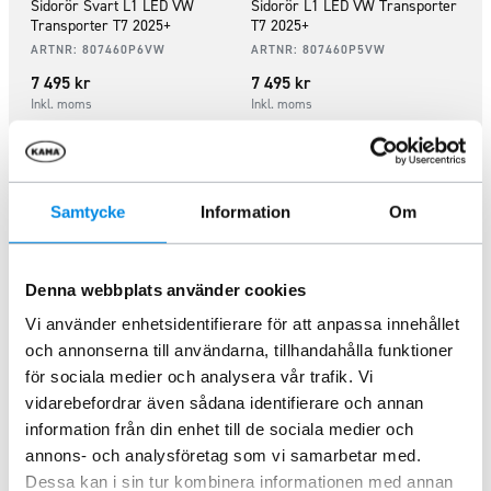
Sidorör Svart L1 LED VW
Sidorör L1 LED VW Transporter
Transporter T7 2025+
T7 2025+
ARTNR:
807460P6VW
ARTNR:
807460P5VW
7 495
kr
7 495
kr
Inkl. moms
Inkl. moms
Lägg i varukorg
Lägg i varukorg
Samtycke
Information
Om
Denna webbplats använder cookies
Vi använder enhetsidentifierare för att anpassa innehållet
och annonserna till användarna, tillhandahålla funktioner
för sociala medier och analysera vår trafik. Vi
vidarebefordrar även sådana identifierare och annan
information från din enhet till de sociala medier och
Sidorör Svart L2 LED VW
Sidorör Svarta L2 VW
annons- och analysföretag som vi samarbetar med.
Transporter T7 2025+
Transporter T7 2025+
Dessa kan i sin tur kombinera informationen med annan