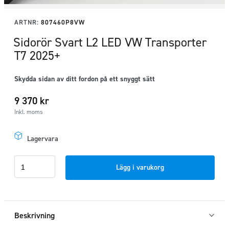
ARTNR:
807460P8VW
Sidorör Svart L2 LED VW Transporter
T7 2025+
Skydda sidan av ditt fordon på ett snyggt sätt
9 370
kr
Inkl. moms
Lagervara
Sidorör
Lägg i varukorg
Svart
L2
LED
VW
Beskrivning
Transporter