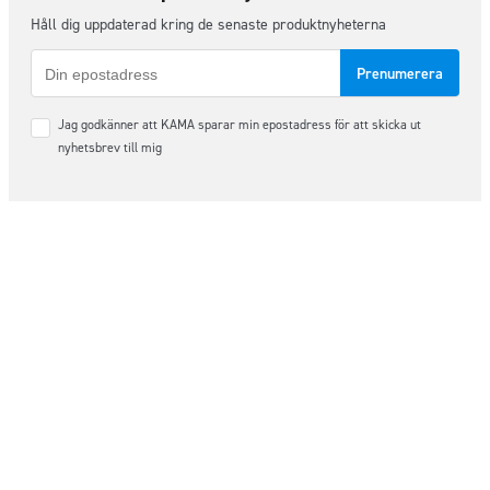
Håll dig uppdaterad kring de senaste produktnyheterna
E-
post
Samtycke
Jag godkänner att KAMA sparar min epostadress för att skicka ut
*
nyhetsbrev till mig
Följ oss på sociala medier
Order & Support