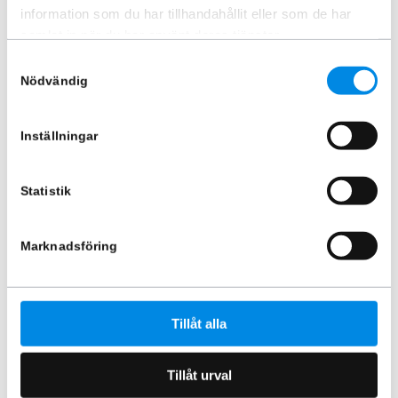
ARTNR:
807460P8VW
ARTNR:
807460P4VW
information som du har tillhandahållit eller som de har
9 370
kr
5 870
kr
samlat in när du har använt deras tjänster.
Inkl. moms
Inkl. moms
Samtyckesval
Lägg i varukorg
Lägg i varukorg
Nödvändig
Inställningar
Statistik
Marknadsföring
Tillåt alla
Sidorör L2 VW Transporter T7
2025+
ARTNR:
807460P3VW
Tillåt urval
5 870
kr