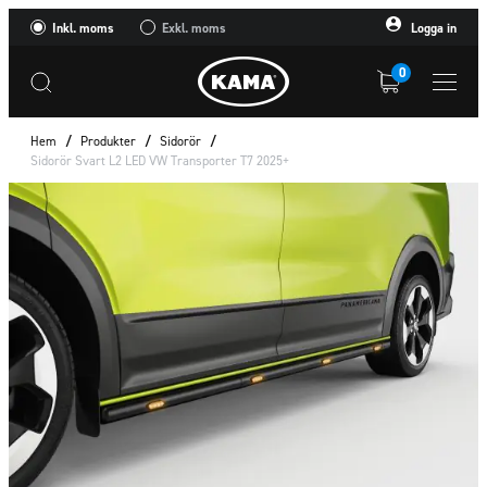
Inkl. moms
Exkl. moms
Logga in
0
Hem
/
Produkter
/
Sidorör
/
Sidorör Svart L2 LED VW Transporter T7 2025+