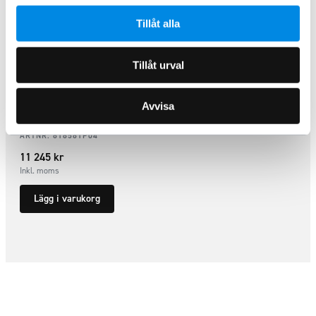
Tillåt alla
Tillåt urval
Avvisa
Sidorör LED hjulbas 4325mm
Sprinter 13+/ Crafter 07-16
ARTNR:
818581P04
11 245
kr
Inkl. moms
Lägg i varukorg