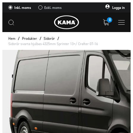
Inkl. moms
Exkl. moms
Logga in
0
Hem
/
Produkter
/
Sidorör
/
Sidorör svarta hjulbas 4325mm Sprinter 13+/ Crafter 07-16