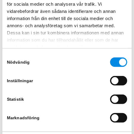
för sociala medier och analysera vår trafik. Vi
vidarebefordrar även sådana identifierare och annan
information från din enhet till de sociala medier och
annons- och analysföretag som vi samarbetar med.
Dessa kan i sin tur kombinera informationen med annan
information som du har tillhandahållit eller som de har
samlat in när du har använt deras tjänster.
Samtyckesval
Sidorör MB Sprinter hjulbas
Sidorör MB Sprinter hjulbas
Nödvändig
3259mm 2018+
3924mm 2018+
ARTNR:
818582P01
ARTNR:
818582P03
6 495
kr
6 995
kr
Inställningar
Inkl. moms
Inkl. moms
Lägg i varukorg
Lägg i varukorg
Statistik
Marknadsföring