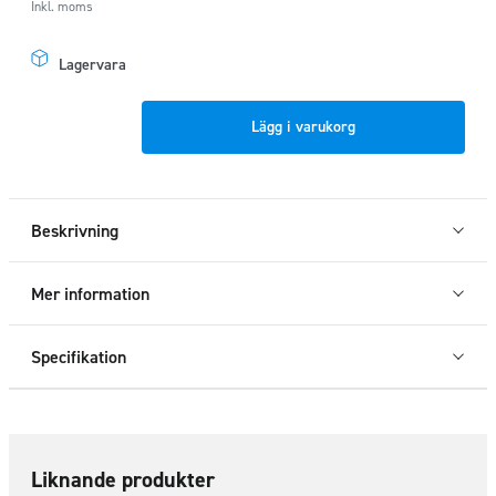
Inkl. moms
Lagervara
Sidorör
Lägg i varukorg
svarta
hjulbas
4325mm
Sprinter
Beskrivning
13+/
Crafter
Mer information
07-
16
Specifikation
mängd
Liknande produkter