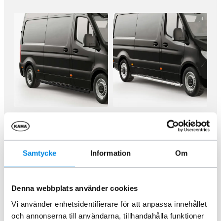
Sidorör svarta hjulbas 4325mm
Sidorör MB Sprinter LED
Sprinter 13+/ Crafter 07-16
hjulbas 3924mm 2018+
ARTNR:
818581P03S
ARTNR:
818582P04
7 995
kr
12 495
kr
Samtycke
Information
Om
Inkl. moms
Inkl. moms
Lägg i varukorg
Lägg i varukorg
Denna webbplats använder cookies
Vi använder enhetsidentifierare för att anpassa innehållet
och annonserna till användarna, tillhandahålla funktioner