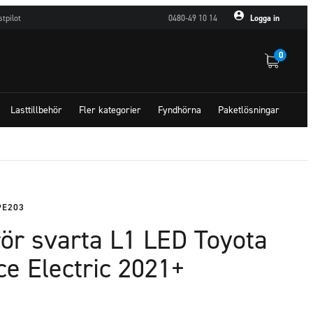
stpilot
0480-49 10 14
Logga in
0
Lasttillbehör
Fler kategorier
Fyndhörna
Paketlösningar
PE203
ör svarta L1 LED Toyota
ce Electric 2021+