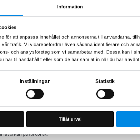
Information
ukter inte bara är hållbara utan även förbättrar fordonets
 kvalitetskontroller, vilket garanterar att du får en produkt
cookies
e för att anpassa innehållet och annonserna till användarna, tillh
vår trafik. Vi vidarebefordrar även sådana identifierare och anna
 kända för sin exceptionella hållbarhet och höga standard.
nnons- och analysföretag som vi samarbetar med. Dessa kan i sin
har tillhandahållit eller som de har samlat in när du har använt 
abb och pålitlig leverans, och vår kunniga kundservice finns
a blankpolerade sidorör och 1 års garanti på de
Inställningar
Statistik
Tillåt urval
rdonstillbehör sedan 1993.
an åverkan på fordonet.