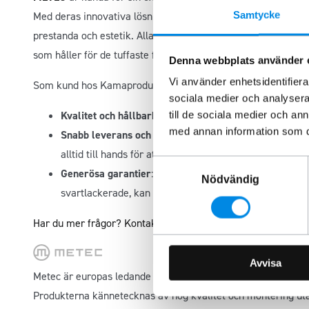
Samtycke
Med deras innovativa lösningar kan du lita på att deras prod
prestanda och estetik. Alla METEC-produkter genomgår strikta
som håller för de tuffaste förhållanden.
Denna webbplats använder 
Vi använder enhetsidentifierar
Som kund hos Kamaprodukter kan du förvänta dig:
sociala medier och analysera 
Kvalitet och hållbarhet
: Våra produkter från METEC är
till de sociala medier och a
med annan information som du 
Snabb leverans och personlig service
: Vi erbjuder sn
alltid till hands för att hjälpa dig med dina frågor.
Samtyckesval
Generösa garantier
: Med 6 års ytskiktsgaranti på vår
Nödvändig
svartlackerade, kan du känna dig trygg med ditt köp.
Har du mer frågor? Kontakta oss så hjälper vi dig.
Avvisa
Metec är europas ledande tillverkare av modellanpassade fo
Produkterna kännetecknas av hög kvalitet och montering ut