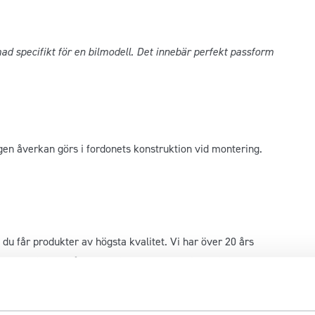
d specifikt för en bilmodell. Det innebär perfekt passform
gen åverkan görs i fordonets konstruktion vid montering.
du får produkter av högsta kvalitet. Vi har över 20 års
a auktoriserade återförsäljare av
METEC
i Sverige. Det
 mest respekterade tillverkare av fordonsutrustning.
av högkvalitativa rostfria ståldelar för bilar och lastbilar.