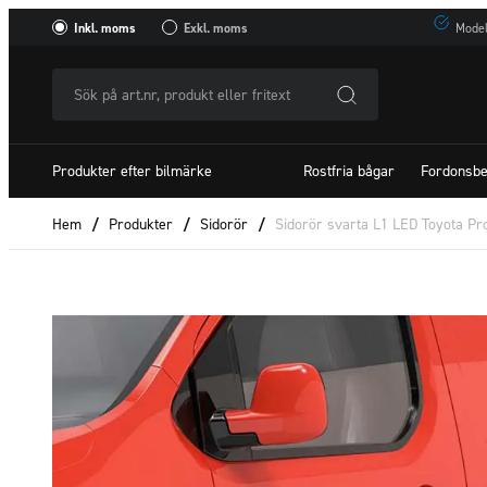
Inkl. moms
Exkl. moms
Model
Sök
på
art.nr,
Produkter efter bilmärke
Rostfria bågar
Fordonsbe
produkt
eller
Hem
/
Produkter
/
Sidorör
/
Sidorör svarta L1 LED Toyota Pr
fritextSök
efter: