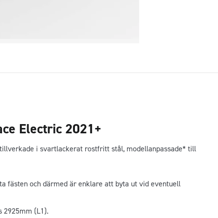
ace Electric 2021+
llverkade i svartlackerat rostfritt stål, modellanpassade* till
ta fästen och därmed är enklare att byta ut vid eventuell
as 2925mm (L1).