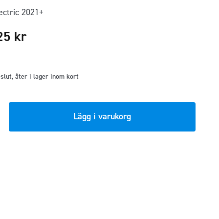
ectric 2021+
,25
kr
t slut, åter i lager inom kort
Lägg i varukorg