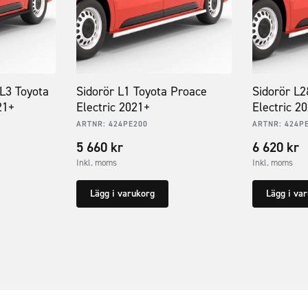
L3 Toyota
Sidorör L1 Toyota Proace
Sidorör L
21+
Electric 2021+
Electric 2
ARTNR:
424PE200
ARTNR:
424P
5 660
kr
6 620
kr
Inkl. moms
Inkl. moms
Lägg i varukorg
Lägg i va