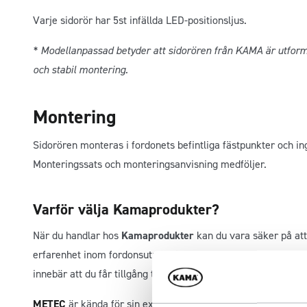
Varje sidorör har 5st infällda LED-positionsljus.
* Modellanpassad betyder att sidorören från KAMA är utforma
och stabil montering.
Montering
Sidorören monteras i fordonets befintliga fästpunkter och in
Monteringssats och monteringsanvisning medföljer.
Varför välja Kamaprodukter?
När du handlar hos
Kamaprodukter
kan du vara säker på att 
erfarenhet inom fordonsutrustning och är stolta över att var
innebär att du får tillgång till produkter från en av Europas
METEC
är kända för sin expertis inom design och tillverkning 