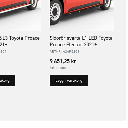
2&L3 Toyota Proace
Sidorör svarta L1 LED Toyota
021+
Proace Electric 2021+
E204
ARTNR:
424PE203
9 651,25
kr
Inkl. moms
rukorg
Lägg i varukorg