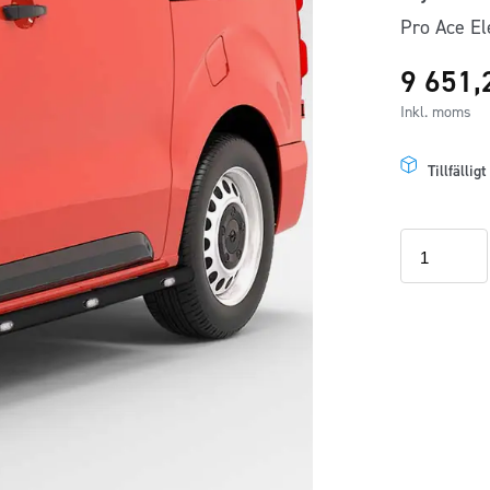
Pro Ace El
9 651
Inkl. moms
Tillfällig
Sidorör
svarta
L1
LED
Toyota
Proace
Electric
2021+
mängd