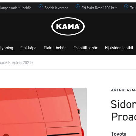
lanpassade tillbehör
Snabb leverans
Fri frakt över 1900 kr *
Tru
lysning
Flakkåpa
Flaktillbehör
Fronttillbehör
Hjulsidor lastbil
oace Electric 2021+
ARTNR:
424
Sidor
Proa
Toyota