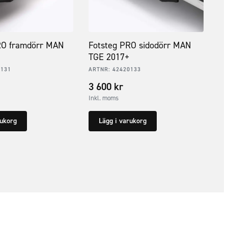
RO framdörr MAN
Fotsteg PRO sidodörr MAN
TGE 2017+
0131
ARTNR:
42420133
3 600
kr
Inkl. moms
rukorg
Lägg i varukorg