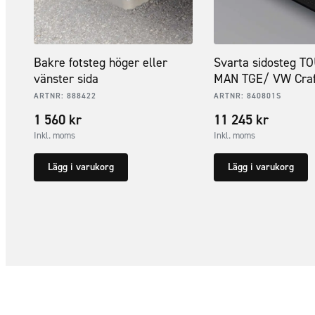
Bakre fotsteg höger eller
Svarta sidosteg TO
vänster sida
MAN TGE/ VW Craf
ARTNR:
888422
ARTNR:
840801S
1 560
kr
11 245
kr
Inkl. moms
Inkl. moms
Lägg i varukorg
Lägg i varukorg