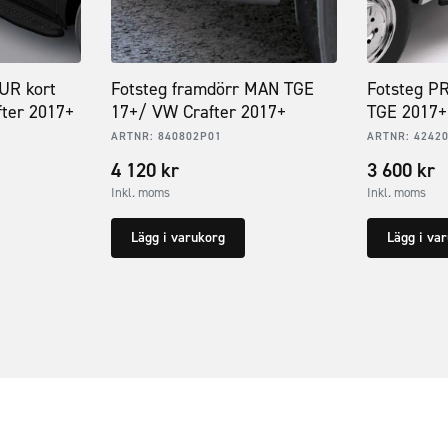
UR kort
Fotsteg framdörr MAN TGE
Fotsteg P
ter 2017+
17+/ VW Crafter 2017+
TGE 2017+
ARTNR:
840802P01
ARTNR:
4242
4 120
kr
3 600
kr
Inkl. moms
Inkl. moms
Lägg i varukorg
Lägg i va