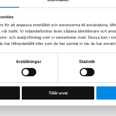
 kvalitetskontroller, vilket garanterar att du får en produkt
cookies
e för att anpassa innehållet och annonserna till användarna, tillh
vår trafik. Vi vidarebefordrar även sådana identifierare och anna
 kända för sin exceptionella hållbarhet och höga standard.
nnons- och analysföretag som vi samarbetar med. Dessa kan i sin
abb och pålitlig leverans, och vår kunniga kundservice finns
har tillhandahållit eller som de har samlat in när du har använt 
a blankpolerade sidorör och 1 års garanti på de
Inställningar
Statistik
rdonstillbehör sedan 1993.
Tillåt urval
an åverkan på fordonet.