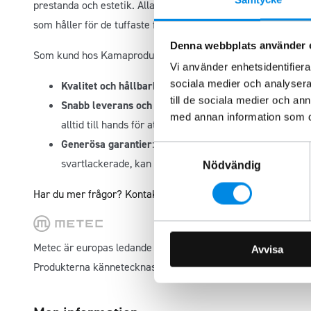
prestanda och estetik. Alla METEC-produkter genomgår strikta
som håller för de tuffaste förhållanden.
Denna webbplats använder 
Som kund hos Kamaprodukter kan du förvänta dig:
Vi använder enhetsidentifierar
sociala medier och analysera 
Kvalitet och hållbarhet
: Våra produkter från METEC är
till de sociala medier och a
Snabb leverans och personlig service
: Vi erbjuder sn
med annan information som du 
alltid till hands för att hjälpa dig med dina frågor.
Generösa garantier
: Med 6 års ytskiktsgaranti på vår
Samtyckesval
svartlackerade, kan du känna dig trygg med ditt köp.
Nödvändig
Har du mer frågor? Kontakta oss så hjälper vi dig.
Metec är europas ledande tillverkare av modellanpassade fo
Avvisa
Produkterna kännetecknas av hög kvalitet och montering ut