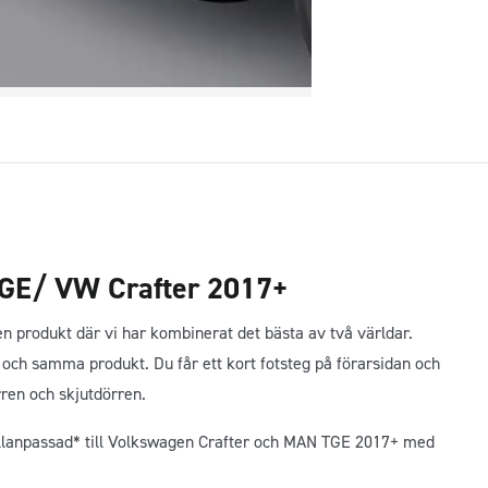
VW
Crafter
2017+
mängd
TGE/ VW Crafter 2017+
produkt där vi har kombinerat det bästa av två världar.
en och samma produkt. Du får ett kort fotsteg på förarsidan och
rren och skjutdörren.
ellanpassad* till Volkswagen Crafter och MAN TGE 2017+ med