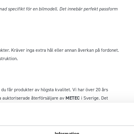
d specifikt för en bilmodell. Det innebär perfekt passform
kter. Kräver inga extra hål eller annan åverkan på fordonet.
truktion.
du får produkter av högsta kvalitet. Vi har över 20 års
a auktoriserade återförsäljare av
METEC
i Sverige. Det
 mest respekterade tillverkare av fordonsutrustning.
av högkvalitativa rostfria ståldelar för bilar och lastbilar.
ukter inte bara är hållbara utan även förbättrar fordonets
Information