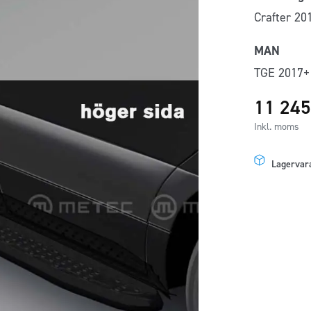
Crafter 20
MAN
TGE 2017+ 
11 24
Inkl. moms
Lagervar
Svarta
sidosteg
TOUR
kort
MAN
TGE/