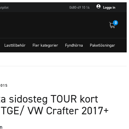
stpilot
0480-49 10 14
Logga in
0
Lasttillbehör
Fler kategorier
Fyndhörna
Paketlösningar
801S
ta sidosteg TOUR kort
TGE/ VW Crafter 2017+
n