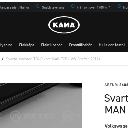
lanpassade tillbehör
Snabb leverans
Fri frakt över 1900 kr *
Tru
lysning
Flakkåpa
Flaktillbehör
Fronttillbehör
Hjulsidor lastbil
/
Svarta sidosteg TOUR kort MAN TGE/ VW Crafter 2017+
ARTNR:
840
Svar
MAN 
Volkswage