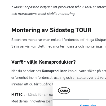
* Modellanpassad betyder att produkten från KAMA är utforma
och marknadens mest stabila montering.
Montering av Sidosteg TOUR
Sidorören monterar man enkelt i fordonets befintliga fästpun
Säljs parvis komplett med monteringssats och monteringsins
Varför välja Kamaprodukter?
När du handlar hos
Kamaprodukter
kan du vara säker på att 
erfarenhet inom fordonsutrustning och är stolta över att var
innebär att du får tillgång till produkter från en av Europas
METEC
är kända för sin expertis inom design och tillverkning 
Med deras innovativa lösningar kan du lita på att deras prod
Samtycke