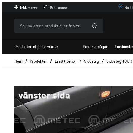
Inkl. moms
Exkl. moms
Model
Sök
på
art.nr,
Produkter efter bilmärke
Rostfria bågar
Fordonsbe
produkt
eller
Hem
/
Produkter
/
Lasttillbehör
/
Sidosteg
/
Sidosteg TOUR
fritextSök
efter: