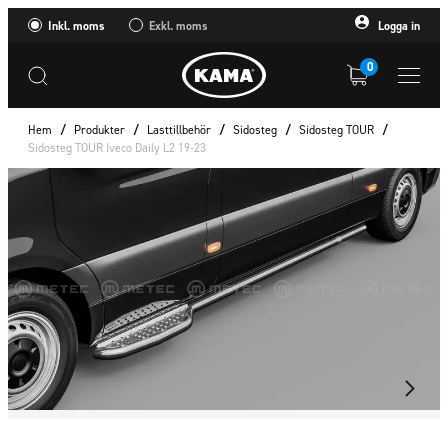
Inkl. moms
Exkl. moms
Logga in
0
Hem
/
Produkter
/
Lasttillbehör
/
Sidosteg
/
Sidosteg TOUR
/
Sidosteg TOUR Iveco Daily L2 19-23