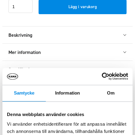
Sidosteg
Lägg i varukorg
TOUR
Iveco
Daily
L2
Beskrivning
19-
23
Mer information
mängd
Specifikation
Samtycke
Information
Om
Liknande produkter
Denna webbplats använder cookies
Vi använder enhetsidentifierare för att anpassa innehållet
och annonserna till användarna, tillhandahålla funktioner