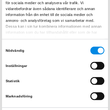
för sociala medier och analysera vår trafik. Vi
vidarebefordrar även sådana identifierare och annan
information från din enhet till de sociala medier och
annons- och analysföretag som vi samarbetar med.
Dessa kan i sin tur kombinera informationen med annan
information som du har tillhandahållit eller som de har
Sidosteg TOUR Iveco Daily L3
Sidosteg TOUR Iveco Daily L2
samlat in när du har använt deras tjänster.
19-23
19-23
Samtyckesval
ARTNR:
852683
ARTNR:
852682
Nödvändig
15 445
kr
13 385
kr
Inkl. moms
Inkl. moms
Inställningar
Lägg i varukorg
Lägg i varukorg
Statistik
Marknadsföring