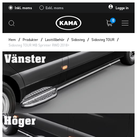
Inkl. moms
Exkl. moms
Logga in
0
Hem
/
Produkter
/
Lasttillbehör
/
Sidosteg
/
Sidosteg TOUR
/
Sidosteg TOUR MB Sprinter RWD 2018+