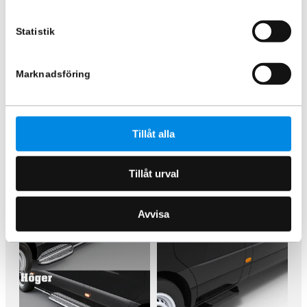
Statistik
Marknadsföring
Bakre fotsteg 1200mm
Bakre fotsteg höger eller
vänster sida
ARTNR:
888420
ARTNR:
888422
3 120
kr
1 560
kr
Inkl. moms
Tillåt alla
Inkl. moms
Lägg i varukorg
Lägg i varukorg
Tillåt urval
Avvisa