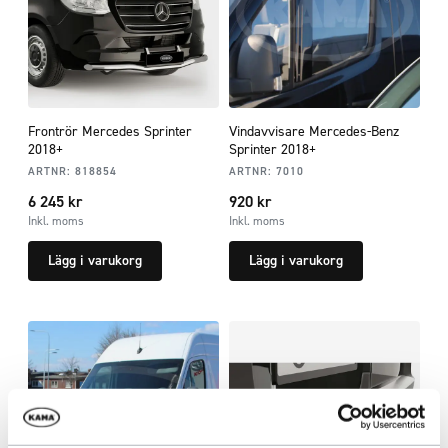
Frontrör Mercedes Sprinter
Vindavvisare Mercedes-Benz
2018+
Sprinter 2018+
ARTNR:
818854
ARTNR:
7010
6 245
kr
920
kr
Inkl. moms
Inkl. moms
Lägg i varukorg
Lägg i varukorg