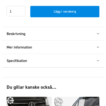
Sidosteg
Lägg i varukorg
TOUR
MB
Sprinter
RWD
Beskrivning
2018+
mängd
Mer information
Specifikation
Du gillar kanske också…