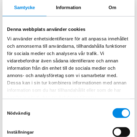
Samtycke
Information
Om
Huvskydd Mercedes-Benz
Lastskydd stötfångare
Denna webbplats använder cookies
Sprinter 2018+
Mercedes Sprinter 2018+
Vi använder enhetsidentifierare för att anpassa innehållet
ARTNR:
BG593DB
ARTNR:
818641
och annonserna till användarna, tillhandahålla funktioner
1 335
kr
1 335
kr
för sociala medier och analysera vår trafik. Vi
Inkl. moms
Inkl. moms
vidarebefordrar även sådana identifierare och annan
Lägg i varukorg
Lägg i varukorg
information från din enhet till de sociala medier och
annons- och analysföretag som vi samarbetar med.
Dessa kan i sin tur kombinera informationen med annan
information som du har tillhandahållit eller som de har
Liknande produkter
samlat in när du har använt deras tjänster.
Samtyckesval
Nödvändig
Inställningar