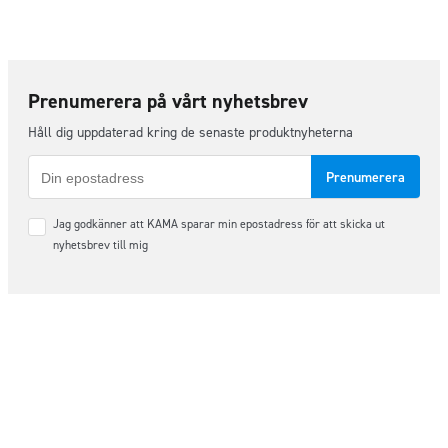
Prenumerera på vårt nyhetsbrev
Håll dig uppdaterad kring de senaste produktnyheterna
E-
post
Samtycke
Jag godkänner att KAMA sparar min epostadress för att skicka ut
*
nyhetsbrev till mig
Följ oss på sociala medier