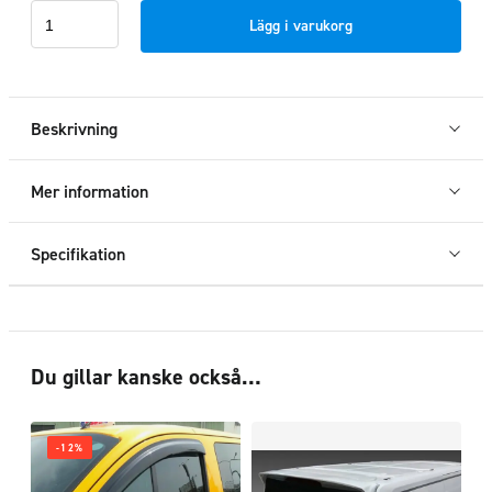
Stänkskydd
Lägg i varukorg
Ford
Transit
Custom
Sport
Beskrivning
2018+
mängd
Mer information
Specifikation
Du gillar kanske också…
-12%