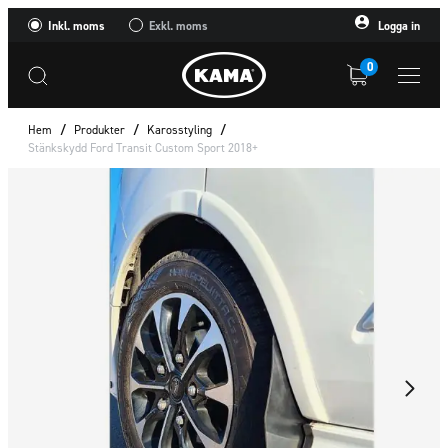
Inkl. moms
Exkl. moms
Logga in
0
Hem
/
Produkter
/
Karosstyling
/
Stänkskydd Ford Transit Custom Sport 2018+