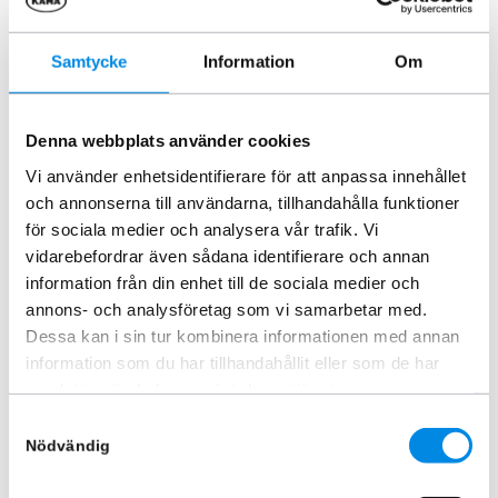
Samtycke
Information
Om
Takvinge bakdörrar Ford
Huvskydd Ford Transit Custom
Custom 2013-2023
2018 – 2023
Denna webbplats använder cookies
ARTNR:
451143301
ARTNR:
BG607DB
Vi använder enhetsidentifierare för att anpassa innehållet
2 261,25
kr
1 335
kr
och annonserna till användarna, tillhandahålla funktioner
Inkl. moms
Inkl. moms
för sociala medier och analysera vår trafik. Vi
vidarebefordrar även sådana identifierare och annan
Lägg i varukorg
Lägg i varukorg
information från din enhet till de sociala medier och
annons- och analysföretag som vi samarbetar med.
Dessa kan i sin tur kombinera informationen med annan
Liknande produkter
information som du har tillhandahållit eller som de har
samlat in när du har använt deras tjänster.
Samtyckesval
Nödvändig