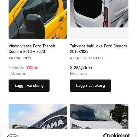
Vindavvisare Ford Transit
Takvinge baklucka Ford Custom
Custom 2013 – 2023
2013-2023
ARTNR:
7029
ARTNR:
451143302
1 050
kr
925
kr
2 261,25
kr
Inkl. moms
Inkl. moms
Lägg i varukorg
Lägg i varukorg