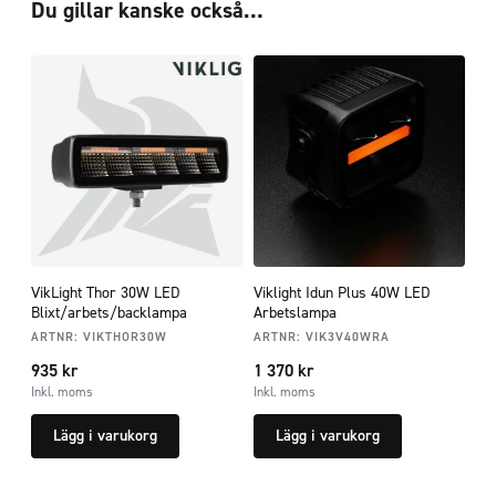
Du gillar kanske också…
VikLight Thor 30W LED
Viklight Idun Plus 40W LED
Blixt/arbets/backlampa
Arbetslampa
ARTNR:
VIKTHOR30W
ARTNR:
VIK3V40WRA
935
kr
1 370
kr
Inkl. moms
Inkl. moms
Lägg i varukorg
Lägg i varukorg