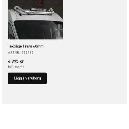
Takbåge Fram 60mm
ARTNR:
888495
4 995
kr
Inkl. moms
Lägg i varukorg