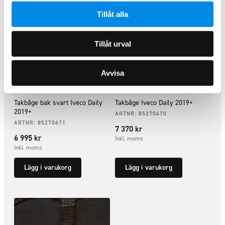
Tillåt alla
Tillåt urval
Avvisa
Takbåge bak svart Iveco Daily
Takbåge Iveco Daily 2019+
2019+
ARTNR:
85270470
ARTNR:
85270671
7 370
kr
6 995
kr
Inkl. moms
Inkl. moms
Lägg i varukorg
Lägg i varukorg