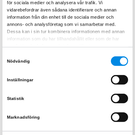
för sociala medier och analysera vår trafik. Vi
vidarebefordrar även sådana identifierare och annan
information från din enhet till de sociala medier och
annons- och analysföretag som vi samarbetar med.
Dessa kan i sin tur kombinera informationen med annan
information som du har tillhandahållit eller som de har
samlat in när du har använt deras tjänster.
Samtyckesval
Nödvändig
Takbåge Svart Iveco Daily 2019+
Takbåge Fram 60mm med LED
Svart
Inställningar
ARTNR:
85270471
ARTNR:
424351402
7 370
kr
6 870
kr
Inkl. moms
Statistik
Inkl. moms
Lägg i varukorg
Lägg i varukorg
Marknadsföring