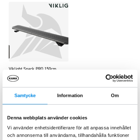
Viklight Spark PRO 150cm
blixtljusramp LED
ARTNR:
43141112
12 870
kr
Samtycke
Information
Om
Inkl. moms
Lägg i varukorg
Denna webbplats använder cookies
Vi använder enhetsidentifierare för att anpassa innehållet
och annonserna till användarna, tillhandahålla funktioner
Liknande produkter