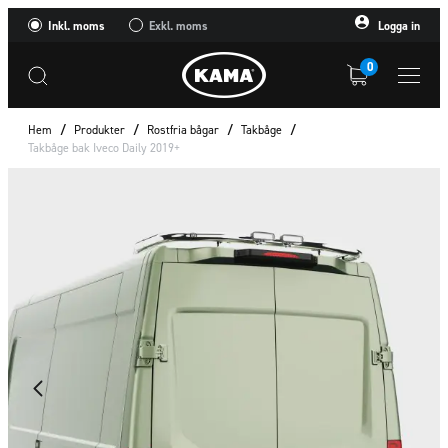
Inkl. moms
Exkl. moms
Logga in
0
Hem
/
Produkter
/
Rostfria bågar
/
Takbåge
/
Takbåge bak Iveco Daily 2019+