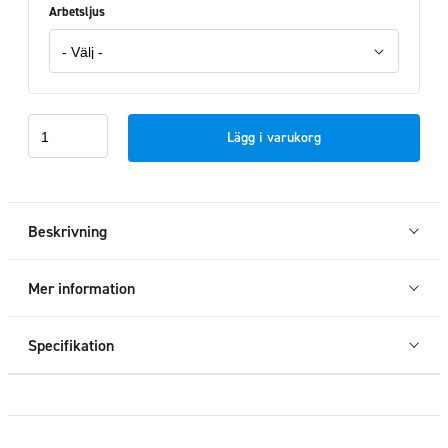
Arbetsljus
Takbåge
Lägg i varukorg
bak
Iveco
Daily
2019+
Beskrivning
mängd
Mer information
Specifikation