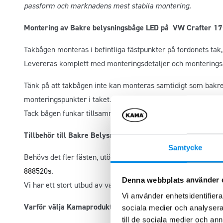
passform och marknadens mest stabila montering.
Montering av Bakre belysningsbåge LED på VW Crafter 1
Takbågen monteras i befintliga fästpunkter på fordonets tak,
Levereras komplett med monteringsdetaljer och monteringsi
Tänk på att takbågen inte kan monteras samtidigt som bak
monteringspunkter i taket.
Tack bågen funkar tillsammans med backkamera.
Tillbehör till Bakre Belysningsbåge
Samtycke
Behövs det fler fästen, utöver de 2 som medföljer vid lever
888520s
.
Denna webbplats använder 
Vi har ett stort utbud av varningsljus och arbetsljus,
klicka h
Vi använder enhetsidentifierar
Varför välja Kamaprodukter?
sociala medier och analysera 
till de sociala medier och a