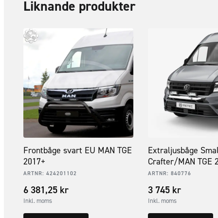
Liknande produkter
Frontbåge svart EU MAN TGE
Extraljusbåge Sma
2017+
Crafter/MAN TGE 
ARTNR:
424201102
ARTNR:
840776
6 381,25
kr
3 745
kr
Inkl. moms
Inkl. moms