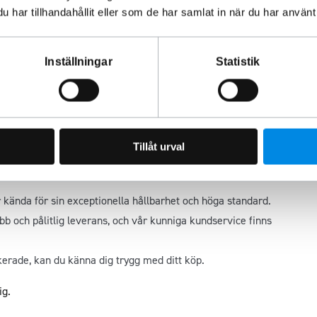
du får produkter av högsta kvalitet. Vi har över 20 års
har tillhandahållit eller som de har samlat in när du har använt 
a auktoriserade återförsäljare av
METEC
i Sverige. Det
 mest respekterade tillverkare av fordonsutrustning.
Inställningar
Statistik
av högkvalitativa rostfria ståldelar för bilar och lastbilar.
ukter inte bara är hållbara utan även förbättrar fordonets
 kvalitetskontroller, vilket garanterar att du får en produkt
Tillåt urval
 kända för sin exceptionella hållbarhet och höga standard.
abb och pålitlig leverans, och vår kunniga kundservice finns
kerade, kan du känna dig trygg med ditt köp.
ig.