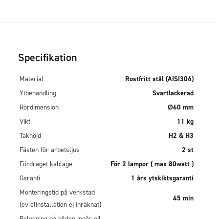
Specifikation
Material
Rostfritt stål (AISI304)
Ytbehandling
Svartlackerad
Rördimension
Ø60 mm
Vikt
11 kg
Takhöjd
H2 & H3
Fästen för arbetsljus
2 st
Fördraget kablage
För 2 lampor ( max 80watt )
Garanti
1 års ytskiktsgaranti
Monteringstid på verkstad
45 min
(ev elinstallation ej inräknat)
Belysning på bilden ingår ej!