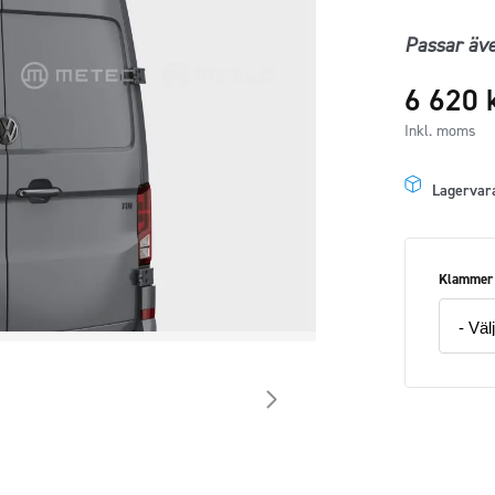
Passar äv
6 620
Inkl. moms
Lagervar
Klammer
Takbåge
bak