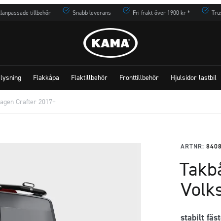
lanpassade tillbehör
Snabb leverans
Fri frakt över 1900 kr *
Tru
lysning
Flakkåpa
Flaktillbehör
Fronttillbehör
Hjulsidor lastbil
agen Crafter 2017+
ARTNR:
840
Takb
Volk
stabilt fäs