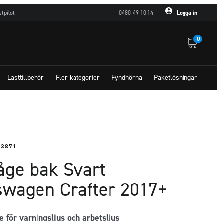
stpilot
0480-49 10 14
Logga in
0
Lasttillbehör
Fler kategorier
Fyndhörna
Paketlösningar
83871
åge bak Svart
swagen Crafter 2017+
te för varningsljus och arbetsljus