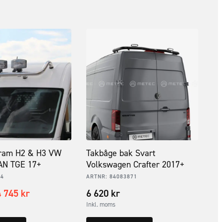
ram H2 & H3 VW
Takbåge bak Svart
AN TGE 17+
Volkswagen Crafter 2017+
94
ARTNR:
84083871
4 745
kr
6 620
kr
Inkl. moms