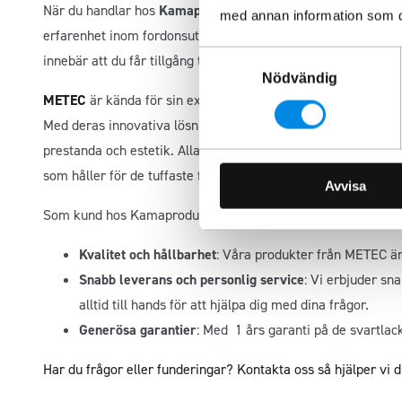
När du handlar hos
Kamaprodukter
kan du vara säker på att 
med annan information som du 
erfarenhet inom fordonsutrustning och är stolta över att var
Samtyckesval
innebär att du får tillgång till produkter från en av Europas
Nödvändig
METEC
är kända för sin expertis inom design och tillverkning 
Med deras innovativa lösningar kan du lita på att deras prod
prestanda och estetik. Alla METEC-produkter genomgår strikta
som håller för de tuffaste förhållanden.
Avvisa
Som kund hos Kamaprodukter kan du förvänta dig:
Kvalitet och hållbarhet
: Våra produkter från METEC är
Snabb leverans och personlig service
: Vi erbjuder sn
alltid till hands för att hjälpa dig med dina frågor.
Generösa garantier
: Med 1 års garanti på de svartlac
Har du frågor eller funderingar? Kontakta oss så hjälper vi d