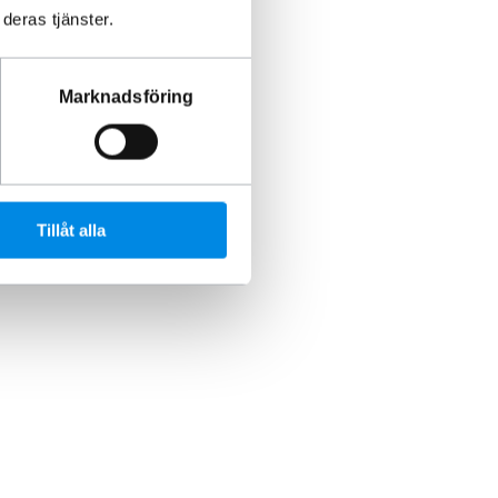
deras tjänster.
Marknadsföring
Tillåt alla