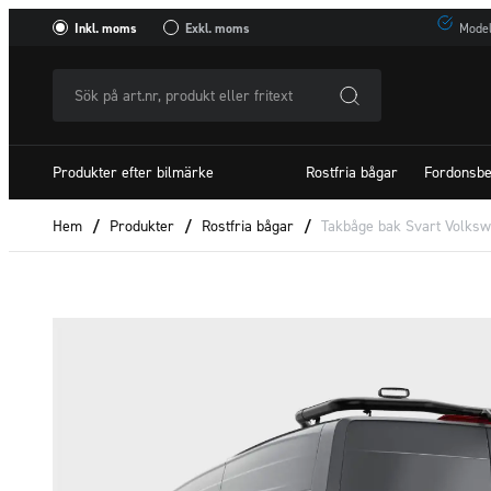
Inkl. moms
Exkl. moms
Model
Sök
på
art.nr,
Produkter efter bilmärke
Rostfria bågar
Fordonsbe
produkt
eller
Hem
/
Produkter
/
Rostfria bågar
/
Takbåge bak Svart Volksw
fritextSök
efter: