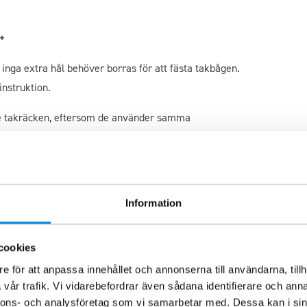
7+
 inga extra hål behöver borras för att fästa takbågen.
nstruktion.
re takräcken, eftersom de använder samma
Information
ans, så komplettera med fler klammor,
artikelnummer
cookies
är
för att se arbetsljus och
här för att se varningsljus
.
e för att anpassa innehållet och annonserna till användarna, tillh
vår trafik. Vi vidarebefordrar även sådana identifierare och anna
nnons- och analysföretag som vi samarbetar med. Dessa kan i sin