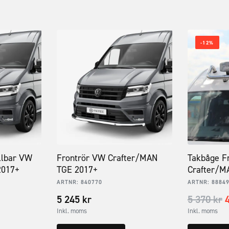
-12%
llbar VW
Frontrör VW Crafter/MAN
Takbåge F
2017+
TGE 2017+
Crafter/M
ARTNR:
840770
ARTNR:
8884
5 245
kr
5 370
kr
Inkl. moms
Inkl. moms