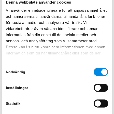
935
kr
Denna webbplats använder cookies
2 256,25
kr
Inkl. moms
Vi använder enhetsidentifierare för att anpassa innehållet
Inkl. moms
och annonserna till användarna, tillhandahålla funktioner
Lägg i varukorg
Lägg i varukorg
för sociala medier och analysera vår trafik. Vi
vidarebefordrar även sådana identifierare och annan
information från din enhet till de sociala medier och
annons- och analysföretag som vi samarbetar med.
Dessa kan i sin tur kombinera informationen med annan
information som du har tillhandahållit eller som de har
samlat in när du har använt deras tjänster.
Samtyckesval
Nödvändig
Inställningar
Frontbåge EU VW Crafter/MAN
Vinklad rotorljusplatta rostfri.
TGE 2017+
ARTNR:
888387
ARTNR:
840760
Statistik
410
kr
7 245
kr
Inkl. moms