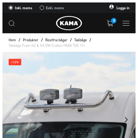
Inkl. moms
Exkl. moms
Logga in
0
Hem
/
Produkter
/
Rostfria bågar
/
Takbåge
/
Takbåge Fram H2 & H3 VW Crafter/MAN TGE 17+
-12%