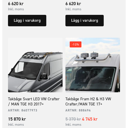
6 620
kr
6 620
kr
Inkl. moms
Inkl. moms
Lägg i varukorg
Lägg i varukorg
-12%
Takbåge Svart LED VW Crafter
Takbåge Fram H2 & H3 VW
/ MAN TGE H3 2017+
Crafter/MAN TGE 17+
ARTNR:
84077973
ARTNR:
888494
15 870
kr
5 370
kr
4 745
kr
Inkl. moms
Inkl. moms