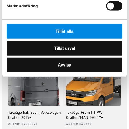
Inkl. moms
Marknadsföring
Lägg i varukorg
Lägg i varukorg
Tillåt alla
Liknande produkter
Tillåt urval
Avvisa
Takbåge bak Svart Volkswagen
Takbåge Fram H1 VW
Crafter 2017+
Crafter/MAN TGE 17+
ARTNR:
84083871
ARTNR:
840778