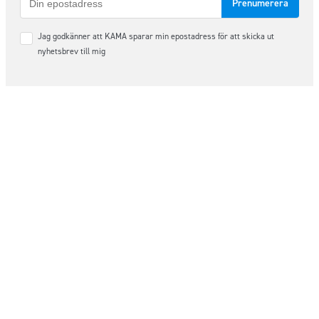
post
Samtycke
Jag godkänner att KAMA sparar min epostadress för att skicka ut
*
nyhetsbrev till mig
Följ oss på sociala medier
Order & Support
order@kama.nu
+46 (0)480 – 49 10 14
Organisationsnummer: