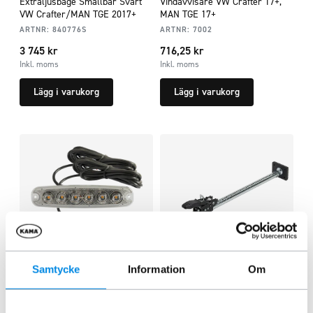
Extraljusbåge Smallbar Svart
Vindavvisare VW Crafter 17+,
VW Crafter/MAN TGE 2017+
MAN TGE 17+
ARTNR:
840776S
ARTNR:
7002
3 745
kr
716,25
kr
Inkl. moms
Inkl. moms
Lägg i varukorg
Lägg i varukorg
Samtycke
Information
Om
Blixtljus LED Superslim för
Lastförskjutningsstopp, ställbart
rörmontage 2-pack
ARTNR:
7093
ARTNR:
114943PPKT