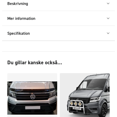
H3
Beskrivning
VW
Crafter/MAN
Mer information
TGE
17+
Specifikation
mängd
Du gillar kanske också…