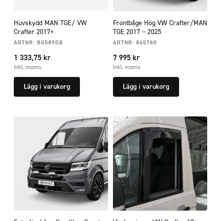
Huvskydd MAN TGE/ VW
Frontbåge Hög VW Crafter/MAN
Crafter 2017+
TGE 2017 – 2025
ARTNR:
BG589DB
ARTNR:
840780
1 333,75
kr
7 995
kr
Inkl. moms
Inkl. moms
Lägg i varukorg
Lägg i varukorg