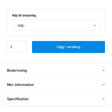
Köp till belysning
Takbåge
Lägg i varukorg
Hydra
LED
Scania
17+
Beskrivning
mängd
Mer information
Specifikation