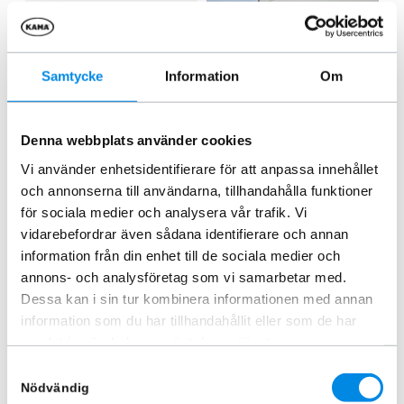
Samtycke
Information
Om
Denna webbplats använder cookies
Vi använder enhetsidentifierare för att anpassa innehållet
Horn Fixators Kit Scania 17+
Vindavvisare Scania S,R,G,P-
och annonserna till användarna, tillhandahålla funktioner
serie 17+
ARTNR:
864641
för sociala medier och analysera vår trafik. Vi
ARTNR:
7005
1 557,50
kr
vidarebefordrar även sådana identifierare och annan
1 231,25
kr
Inkl. moms
information från din enhet till de sociala medier och
Inkl. moms
annons- och analysföretag som vi samarbetar med.
Dessa kan i sin tur kombinera informationen med annan
Lägg i varukorg
Lägg i varukorg
information som du har tillhandahållit eller som de har
samlat in när du har använt deras tjänster.
Samtyckesval
Liknande produkter
Nödvändig