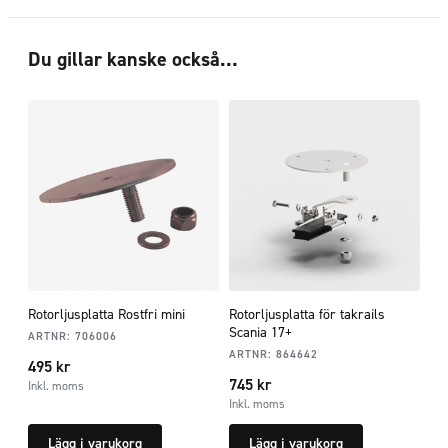
Du gillar kanske också…
Rotorljusplatta Rostfri mini
Rotorljusplatta för takrails
Scania 17+
ARTNR:
706006
ARTNR:
864642
495
kr
745
kr
Inkl. moms
Inkl. moms
Lägg i varukorg
Lägg i varukorg