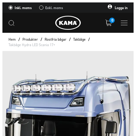
Inkl. moms
Exkl. moms
Logga in
0
Hem
/
Produkter
/
Rostfria bågar
/
Takbåge
/
Takbåge Hydra LED Scania 17+