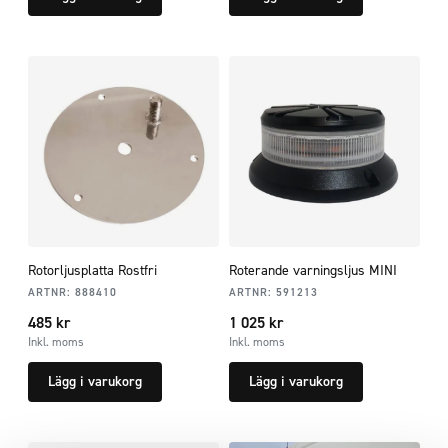
Rotorljusplatta Rostfri
Roterande varningsljus MINI
ARTNR:
888410
ARTNR:
591213
485
kr
1 025
kr
Inkl. moms
Inkl. moms
Lägg i varukorg
Lägg i varukorg