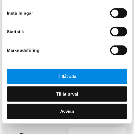
Inställningar
-17%
Statistik
Marknadsföring
Takbåge Hydra LED Scania 17+
Takbåge MAX nedsänkt Scania
2017+
Tillåt alla
ARTNR:
864616
ARTNR:
864600
24 370
kr
7 495
kr
6 245
kr
Inkl. moms
Tillåt urval
Inkl. moms
Lägg i varukorg
Lägg i varukorg
Avvisa