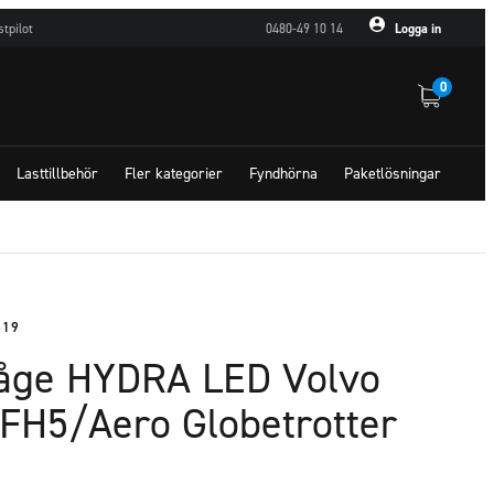
stpilot
0480-49 10 14
Logga in
0
Lasttillbehör
Fler kategorier
Fyndhörna
Paketlösningar
619
åge HYDRA LED Volvo
FH5/Aero Globetrotter