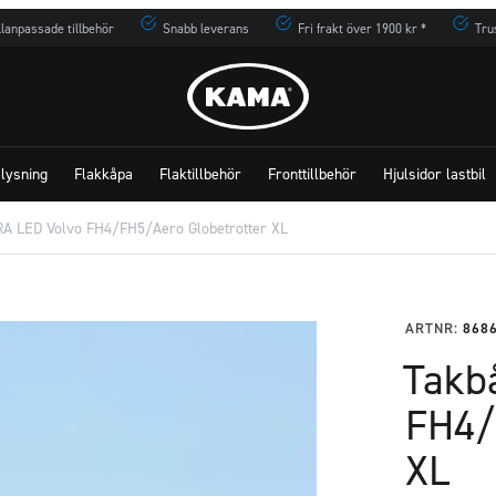
lanpassade tillbehör
Snabb leverans
Fri frakt över 1900 kr *
Tru
lysning
Flakkåpa
Flaktillbehör
Fronttillbehör
Hjulsidor lastbil
A LED Volvo FH4/FH5/Aero Globetrotter XL
ARTNR:
868
Takb
FH4/
XL