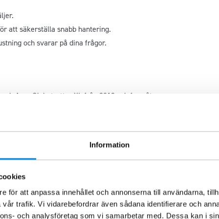
ljer.
för att säkerställa snabb hantering.
rustning och svarar på dina frågor.
 och Aero Globetrotter XL från 2013 och framåt.
höver inte köpa till dem separat.
Information
t ingår installationsanvisningar för att underlätta arbetet.
cookies
e för att anpassa innehållet och annonserna till användarna, tillh
vår trafik. Vi vidarebefordrar även sådana identifierare och anna
nnons- och analysföretag som vi samarbetar med. Dessa kan i sin
a belysning är
Takbåge HYDRA LED Volvo FH4/FH5/Aero