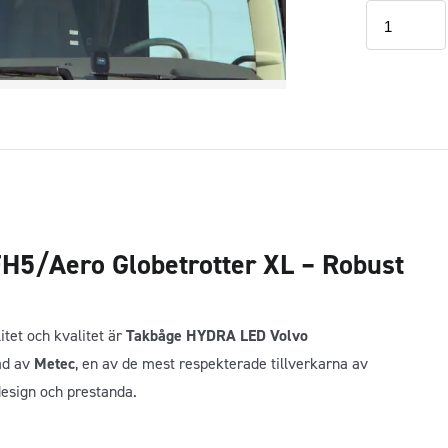
Takbåge
HYDRA
LED
Volvo
FH4/FH5/A
Globetrotter
XL
mängd
5/Aero Globetrotter XL – Robust
itet och kvalitet är
Takbåge HYDRA LED Volvo
kad av
Metec
, en av de mest respekterade tillverkarna av
design och prestanda.