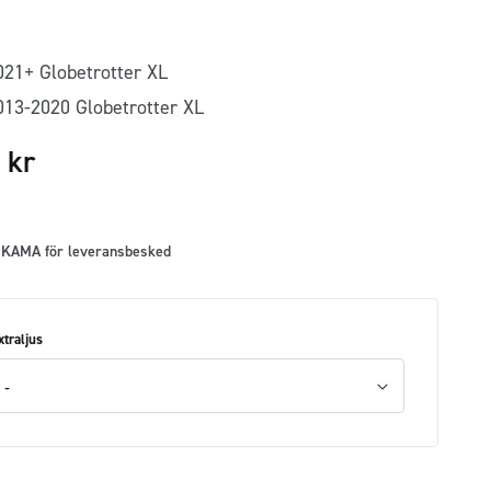
021+ Globetrotter XL
013-2020 Globetrotter XL
5
kr
 KAMA för leveransbesked
xtraljus