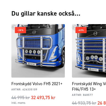
Du gillar kanske också…
-28%
-40%
Frontskydd Volvo FH5 2021+
Frontskydd Wing V
FH4/FH5 13+
ARTNR:
424335109
ARTNR:
868577
44 995
kr
32 493,75
kr
44 933,75
kr
26 
Inkl. moms