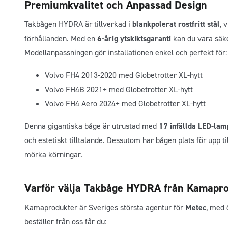
Premiumkvalitet och Anpassad Design
Takbågen HYDRA är tillverkad i
blankpolerat rostfritt stål
, 
förhållanden. Med en
6-årig ytskiktsgaranti
kan du vara säker
Modellanpassningen gör installationen enkel och perfekt för:
Volvo FH4 2013-2020 med Globetrotter XL-hytt
Volvo FH4B 2021+ med Globetrotter XL-hytt
Volvo FH4 Aero 2024+ med Globetrotter XL-hytt
Denna gigantiska båge är utrustad med
17 infällda LED-lam
och estetiskt tilltalande. Dessutom har bågen plats för upp ti
mörka körningar.
Varför välja Takbåge HYDRA från Kamapr
Kamaprodukter är Sveriges största agentur för
Metec
, med
beställer från oss får du: