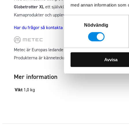
med annan information som du 
Globetrotter XL
ett självklart val för dig som vill förbättra 
Kamaprodukter och upplev skillnaden av premiumutrustnin
Samtyckesval
Nödvändig
Har du frågor så kontakta oss, Så hjälper vi dig.
Metec är Europas ledande tillverkare av modellanpassade fo
Produkterna är kännetecknade av hög kvalité och montering
Avvisa
Mer information
Vikt
1,0 kg