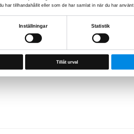
har tillhandahållit eller som de har samlat in när du har använt 
både utseendet och funktionen på din lastbil. Beställ idag från
g från
Metec
!
Inställningar
Statistik
rdonstillbehör sedan 1993.
 utan åverkan på fordonet.
Tillåt urval