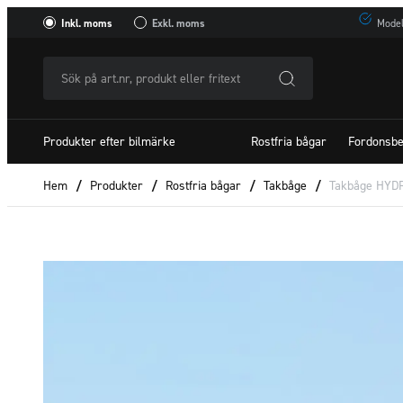
Inkl. moms
Exkl. moms
Model
Sök
på
art.nr,
Produkter efter bilmärke
Rostfria bågar
Fordonsbe
produkt
eller
Hem
/
Produkter
/
Rostfria bågar
/
Takbåge
/
Takbåge HYDR
fritextSök
efter: