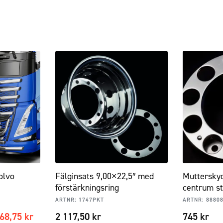
olvo
Fälginsats 9,00×22,5″ med
Mutterskyd
förstärkningsring
centrum st
ARTNR:
1747PKT
ARTNR:
8880
868,75
kr
2 117,50
kr
745
kr