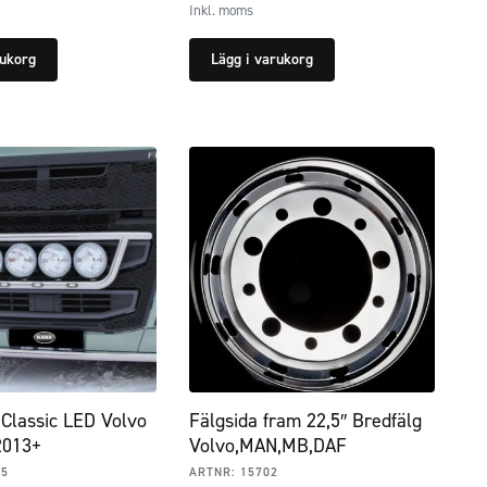
Inkl. moms
rukorg
Lägg i varukorg
Classic LED Volvo
Fälgsida fram 22,5″ Bredfälg
2013+
Volvo,MAN,MB,DAF
95
ARTNR:
15702