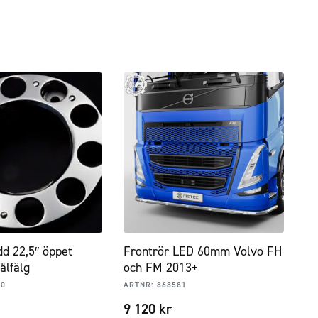
d 22,5″ öppet
Frontrör LED 60mm Volvo FH
ålfälg
och FM 2013+
80
ARTNR:
868581
9 120
kr