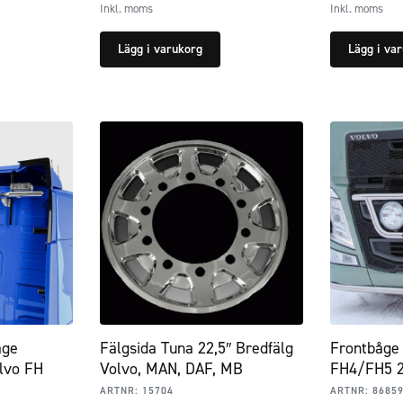
Inkl. moms
Inkl. moms
Lägg i varukorg
Lägg i va
åge
Fälgsida Tuna 22,5″ Bredfälg
Frontbåge 
lvo FH
Volvo, MAN, DAF, MB
FH4/FH5 
ARTNR:
15704
ARTNR:
8685