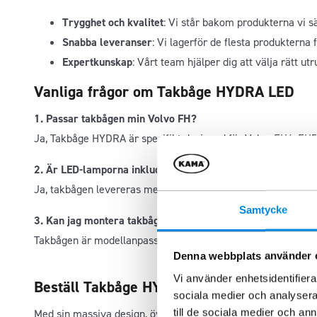
Trygghet och kvalitet
: Vi står bakom produkterna vi sä
Snabba leveranser
: Vi lagerför de flesta produkterna 
Expertkunskap
: Vårt team hjälper dig att välja rätt ut
Vanliga frågor om Takbåge HYDRA LED
1. Passar takbågen min Volvo FH?
Ja, Takbåge HYDRA är specifikt designad för Volvo FH4, FH5
2. Är LED-lamporna inkluderade?
Ja, takbågen levereras med 17 infällda LED-lampor, så du be
Samtycke
3. Kan jag montera takbågen själv?
Takbågen är modellanpassad, vilket gör monteringen enkel. De
Denna webbplats använder 
Vi använder enhetsidentifierar
Beställ Takbåge HYDRA LED idag!
sociala medier och analysera 
till de sociala medier och a
Med sin massiva design, överlägsna kvalitet och funktionell