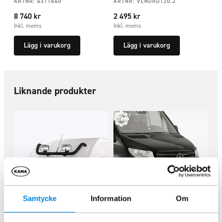
ARTNR:
4311640
ARTNR:
VLNORD120.2
8 740
kr
2 495
kr
Inkl. moms
Inkl. moms
Lägg i varukorg
Lägg i varukorg
Liknande produkter
Samtycke
Information
Om
Takbåge Fram 60mm Svart
Frontrör Mercedes Sprinter