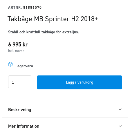
ARTNR:
81886570
Takbåge MB Sprinter H2 2018+
Stabil och kraftfull takbåge för extraljus.
6 995
kr
Inkl. moms
Lagervara
Takbåge
Lägg i varukorg
MB
Sprinter
H2
2018+
Beskrivning
mängd
Mer information