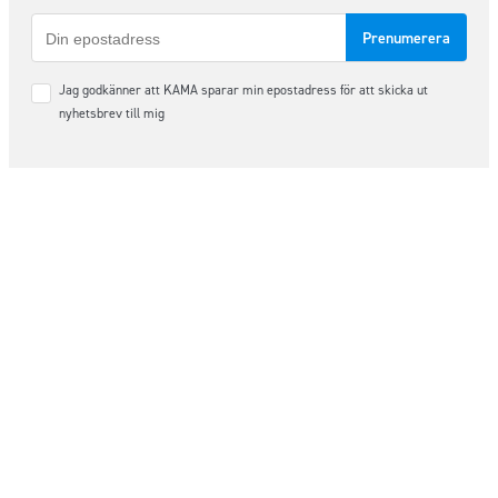
E-
post
Samtycke
Jag godkänner att KAMA sparar min epostadress för att skicka ut
*
nyhetsbrev till mig
Följ oss på sociala medier
Order & Support
order@kama.nu
+46 (0)480 – 49 10 14