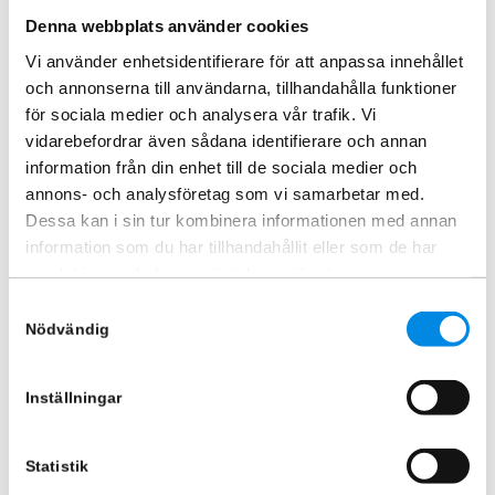
2018+
ARTNR:
424351401
Denna webbplats använder cookies
ARTNR:
818854
6 245
kr
Vi använder enhetsidentifierare för att anpassa innehållet
6 245
kr
Inkl. moms
och annonserna till användarna, tillhandahålla funktioner
Inkl. moms
för sociala medier och analysera vår trafik. Vi
Lägg i varukorg
Lägg i varukorg
vidarebefordrar även sådana identifierare och annan
information från din enhet till de sociala medier och
annons- och analysföretag som vi samarbetar med.
Dessa kan i sin tur kombinera informationen med annan
information som du har tillhandahållit eller som de har
samlat in när du har använt deras tjänster.
Samtyckesval
Nödvändig
Inställningar
Takbåge Svart MB Sprinter H2
Takbåge Fram 60mm med LED
2018+
ARTNR:
424351400
Statistik
ARTNR:
81886571
7 245
kr