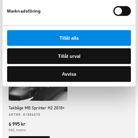
6 995
kr
Inkl. moms
Marknadsföring
Inkl. moms
Lägg i varukorg
Lägg i varukorg
Tillåt alla
Tillåt urval
Avvisa
Takbåge MB Sprinter H2 2018+
ARTNR:
81886570
6 995
kr
Inkl. moms