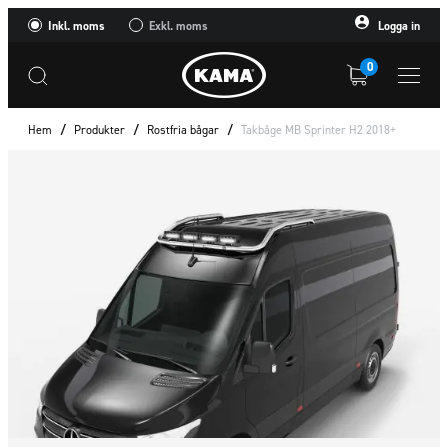
Inkl. moms
Exkl. moms
Logga in
0
Hem
/
Produkter
/
Rostfria bågar
/
Takbåge MB Sprinter H2 2018+