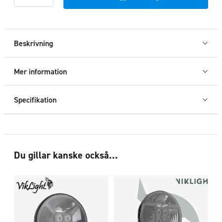
Renault
Master
2025+
mängd
Beskrivning
Mer information
Specifikation
Du gillar kanske också…