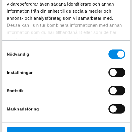
vidarebefordrar även sådana identifierare och annan
information från din enhet till de sociala medier och
annons- och analysföretag som vi samarbetar med.
Dessa kan i sin tur kombinera informationen med annan
information som du har tillhandahållit eller som de har
samlat in när du har använt deras tjänster.
Takbåge Svart Renault Master
Takbåge bak Svart Renault
Samtyckesval
2025+
Master 2025+
Nödvändig
ARTNR:
82864071
ARTNR:
828639S
6 995
kr
6 620
kr
Inkl. moms
Inkl. moms
Inställningar
Lägg i varukorg
Lägg i varukorg
Statistik
Marknadsföring