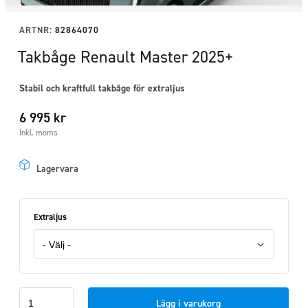
ARTNR:
82864070
Takbåge Renault Master 2025+
Stabil och kraftfull takbåge för extraljus
6 995
kr
Inkl. moms
Lagervara
Extraljus
Takbåge
Lägg i varukorg