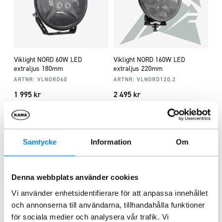
Viklight NORD 60W LED
Viklight NORD 160W LED
extraljus 180mm
extraljus 220mm
ARTNR:
VLNORD60
ARTNR:
VLNORD120.2
1 995
kr
2 495
kr
Inkl. moms
Inkl. moms
Lägg i varukorg
Lägg i varukorg
Samtycke
Information
Om
Liknande produkter
Denna webbplats använder cookies
Vi använder enhetsidentifierare för att anpassa innehållet
och annonserna till användarna, tillhandahålla funktioner
för sociala medier och analysera vår trafik. Vi