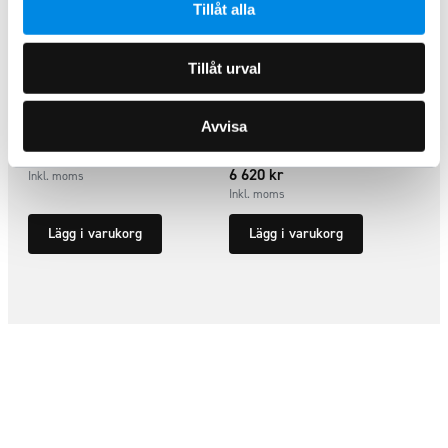
Tillåt alla
Tillåt urval
Takbåge Renault Master 2025+
Takbåge bak Renault Master
2025+
Avvisa
ARTNR:
82864070
ARTNR:
828639
6 995
kr
6 620
kr
Inkl. moms
Inkl. moms
Lägg i varukorg
Lägg i varukorg