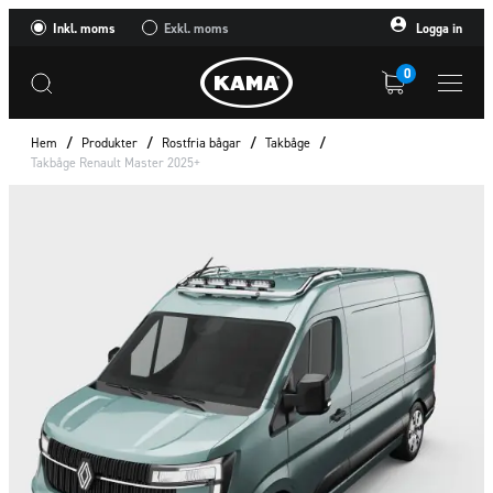
Inkl. moms
Exkl. moms
Logga in
0
Hem
/
Produkter
/
Rostfria bågar
/
Takbåge
/
Takbåge Renault Master 2025+