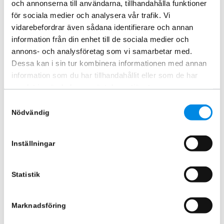
och annonserna till användarna, tillhandahålla funktioner
Liknande produkter
för sociala medier och analysera vår trafik. Vi
vidarebefordrar även sådana identifierare och annan
information från din enhet till de sociala medier och
-12%
annons- och analysföretag som vi samarbetar med.
Dessa kan i sin tur kombinera informationen med annan
information som du har tillhandahållit eller som de har
samlat in när du har använt deras tjänster.
Samtyckesval
Nödvändig
Takbåge Svart LED VW Crafter
Takbåge Fram H2 & H3 VW
Inställningar
/ MAN TGE H3 2017+
Crafter/MAN TGE 17+
ARTNR:
84077973
ARTNR:
888494
15 870
kr
5 370
kr
4 745
kr
Statistik
Inkl. moms
Inkl. moms
Lägg i varukorg
Lägg i varukorg
Marknadsföring