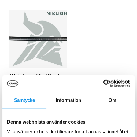
Viklight Ramer 2.0 – 40tum böjd
LED ramp
ARTNR:
4311640
8 740
kr
Samtycke
Information
Om
Inkl. moms
Lägg i varukorg
Denna webbplats använder cookies
Vi använder enhetsidentifierare för att anpassa innehållet