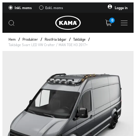
Inkl. moms
Exkl. moms
Logga in
0
Hem
/
Produkter
/
Rostfria bågar
/
Takbåge
/
Takbåge Svart LED VW Crafter / MAN TGE H3 2017+