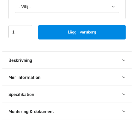
Takbåge
Lägg i varukorg
Svart
LED
VW
Crafter
Beskrivning
/
MAN
Mer information
TGE
H3
Specifikation
2017+
mängd
Montering & dokument