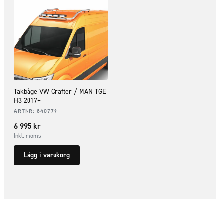
Takbåge VW Crafter / MAN TGE
H3 2017+
ARTNR:
840779
6 995
kr
Inkl. moms
Lägg i varukorg