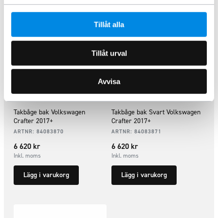
Tillåt alla
Tillåt urval
Avvisa
Takbåge bak Volkswagen
Takbåge bak Svart Volkswagen
Crafter 2017+
Crafter 2017+
ARTNR:
84083870
ARTNR:
84083871
6 620
kr
6 620
kr
Inkl. moms
Inkl. moms
Lägg i varukorg
Lägg i varukorg