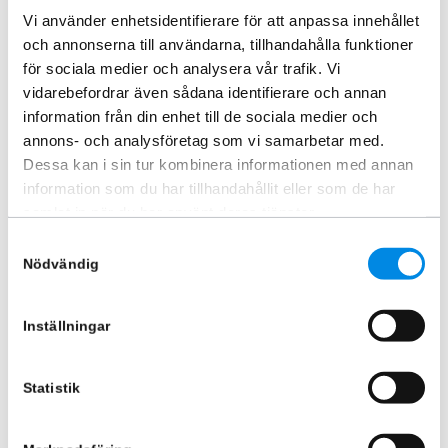
Liknande produkter
Vi använder enhetsidentifierare för att anpassa innehållet
och annonserna till användarna, tillhandahålla funktioner
för sociala medier och analysera vår trafik. Vi
vidarebefordrar även sådana identifierare och annan
information från din enhet till de sociala medier och
annons- och analysföretag som vi samarbetar med.
Dessa kan i sin tur kombinera informationen med annan
information som du har tillhandahållit eller som de har
samlat in när du har använt deras tjänster.
Samtyckesval
Takbåge Volvo EWR150E 2014+
Takbåge Svart Volvo EWR150E
Nödvändig
2014+
ARTNR:
88610170
ARTNR:
88610171
26 245
kr
Inställningar
26 245
kr
Inkl. moms
Inkl. moms
Statistik
Lägg i varukorg
Lägg i varukorg