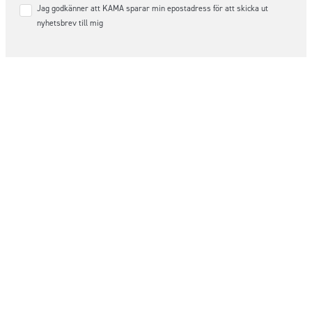
Samtycke
Jag godkänner att KAMA sparar min epostadress för att skicka ut
*
nyhetsbrev till mig
Följ oss på sociala medier
Order & Support
order@kama.nu
+46 (0)480 – 49 10 14
Organisationsnummer:
556565-3390