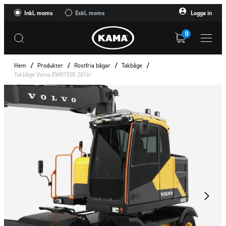
Inkl. moms
Exkl. moms
Logga in
0
Hem
/
Produkter
/
Rostfria bågar
/
Takbåge
/
Takbåge Volvo EWR150E 2014+