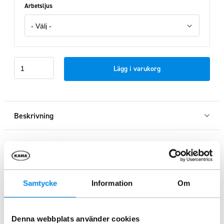
Arbetsljus
Takbåge
Lägg i varukorg
Volvo
EWR150E
2014+
mängd
Beskrivning
Mer information
Specifikation
Samtycke
Information
Om
Denna webbplats använder cookies